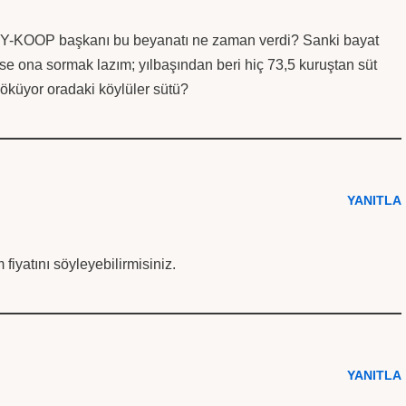
. KÖY-KOOP başkanı bu beyanatı ne zaman verdi? Sanki bayat
ise ona sormak lazım; yılbaşından beri hiç 73,5 kuruştan süt
döküyor oradaki köylüler sütü?
YANITLA
iyatını söyleyebilirmisiniz.
YANITLA