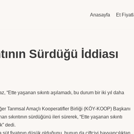
Anasayfa
Et Fiyatl
ntının Sürdüğü İddiası
tte yaşanan sıkıntı aşılamadı, bu durum bir iki yıl daha
er Tarımsal Amaçlı Kooperatifler Birliği (KÖY-KOOP) Başkanı
n sıkıntının sürdüğünü ileri sürerek, “Ette yaşanan sıkıntı
k” dedi.
süt fiyatının düşük olduğunu, bunun da çiftçiyi hayvancılıktan