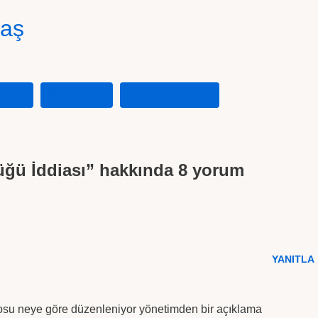
laş
KOOP
SÜT FIYAT
SÜT FIYATLARI
düğü İddiası” hakkında 8 yorum
YANITLA
losu neye göre düzenleniyor yönetimden bir açıklama