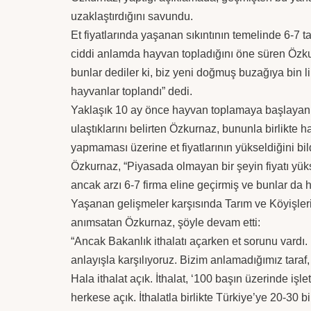
uzaklaştırdığını savundu.
Et fiyatlarında yaşanan sıkıntının temelinde 6-7 t
ciddi anlamda hayvan topladığını öne süren Özku
bunlar dediler ki, biz yeni doğmuş buzağıya bin
hayvanlar toplandı” dedi.
Yaklaşık 10 ay önce hayvan toplamaya başlayan çi
ulaştıklarını belirten Özkurnaz, bununla birlikte h
yapmaması üzerine et fiyatlarının yükseldiğini bild
Özkurnaz, “Piyasada olmayan bir şeyin fiyatı yükse
ancak arzı 6-7 firma eline geçirmiş ve bunlar da
Yaşanan gelişmeler karşısında Tarım ve Köyişleri 
anımsatan Özkurnaz, şöyle devam etti:
“Ancak Bakanlık ithalatı açarken et sorunu vardı.
anlayışla karşılıyoruz. Bizim anlamadığımız taraf,
Hala ithalat açık. İthalat, ‘100 başın üzerinde i
herkese açık. İthalatla birlikte Türkiye’ye 20-30 