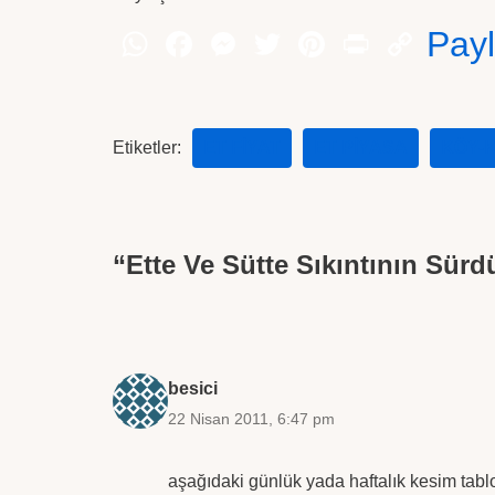
Pay
Etiketler:
ET FIYAT
ET PIYASA
KÖY-
“Ette Ve Sütte Sıkıntının Sür
besici
22 Nisan 2011, 6:47 pm
aşağıdaki günlük yada haftalık kesim tab