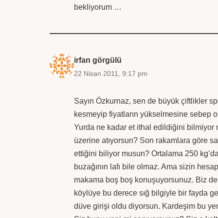
bekliyorum …
irfan görgülü
22 Nisan 2011, 9:17 pm
Sayın Özkurnaz, sen de büyük çiftlikler s
kesmeyip fiyatların yükselmesine sebep ol
Yurda ne kadar et ithal edildiğini bilmiy
üzerine atıyorsun? Son rakamlara göre sa
ettiğini biliyor musun? Ortalama 250 kg’d
buzağının lafı bile olmaz. Ama sizin hesap
makama boş boş konuşuyorsunuz. Biz de s
köylüye bu derece sığ bilgiyle bir fayda g
düve girişi oldu diyorsun. Kardeşim bu yeni 