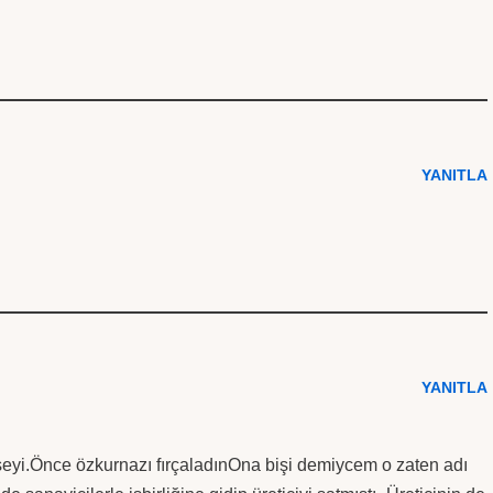
YANITLA
YANITLA
şeyi.Önce özkurnazı fırçaladınOna bişi demiycem o zaten adı