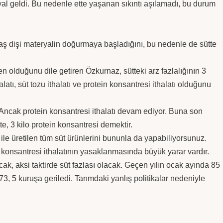
l geldi. Bu nedenle ette yaşanan sıkıntı aşılamadı, bu durum
aş dişi materyalin doğurmaya başladığını, bu nedenle de sütte
den olduğunu dile getiren Özkurnaz, sütteki arz fazlalığının 3
atı, süt tozu ithalatı ve protein konsantresi ithalatı olduğunu
 Ancak protein konsantresi ithalatı devam ediyor. Buna son
te, 3 kilo protein konsantresi demektir.
u ile üretilen tüm süt ürünlerini bununla da yapabiliyorsunuz.
 konsantresi ithalatının yasaklanmasında büyük yarar vardır.
cak, aksi taktirde süt fazlası olacak. Geçen yılın ocak ayında 85
 73, 5 kuruşa geriledi. Tarımdaki yanlış politikalar nedeniyle