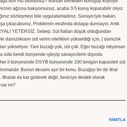
ltuğa dün mü oturdunuz? Bunları bilmeden konuşup köylüye
icinin ağzına bakıyorsunuz, acaba 3-5 kuruş koparabilir miyiz
ığınız sözleşmeyi bile uygulatamadınız. Sanayiciyle bakan,
şa çıkacaksınız. Problemin etrafında dolaşıp durmayın. Artık
RYALİ YETERSİZ. Sebep; Süt fiatları düşük olduğundan
i damızlıkların süt verim nitelikleri yükseldiği için, ( damızlık
arı yükseliyor. Yani buzağı yok, süt çok. Eğer buzağı istiyorsan
zla sütü kendi bünyende işleyip sanayicilerin dışında
 her il bünyesinde DSYB bünyesinde 100 ton/gün kapasiteli süt
lınmalıdır. Bunun devamı ayrı bir konu. Buzağıyı bir de ithal
. İthalatı da kar güderek değil, besiciye destek olarak
 var mı?
YANITLA