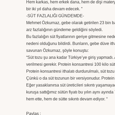
Hem karkas, hem erkek dana, hem de dişi materya
bir iki yıl daha devam edecek. ”
-SÜT FAZLALIĞI GÜNDEMDE-
Mehmet Özkurnaz, gebe olarak getirilen 23 bin b
arz fazlalığının gündeme geldiğini söyledi.
Bu fazlalığın süt fiyatlarının geriye gitmesine ne
nedeni olduğunu bildirdi. Bunların, gebe düve ithal
savunan Özkurnaz, şöyle konuştu:
“Süt tozu şu ana kadar Türkiye’ye giriş yapmadı.
verilmesi gerekir. Protein konsantresi 100 kilo süt
Protein konsantresi ithalatı durdurulmalı, süt toz
Çünkü o da süt tozunun bir versiyonudur. Protein
Eğer yasaklanırsa süt üreticileri sıkıntı yaşamaya
kuruşa sattığımız sütün fiyatı bu yılın aynı ayında
hem ette, hem de sütte sıkıntı devam ediyor. “
Paylaş :