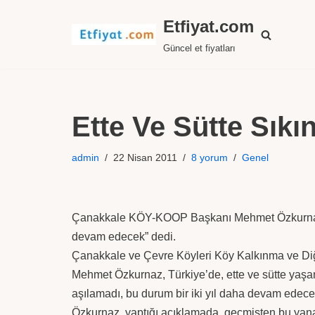
Etfiyat.com
İçeriğe
Güncel et fiyatları
geç
Ette Ve Sütte Sıkı
admin
22 Nisan 2011
8 yorum
Genel
Çanakkale KÖY-KOOP Başkanı Mehmet Özkurnaz, “E
devam edecek” dedi.
Çanakkale ve Çevre Köyleri Köy Kalkınma ve Diğ
Mehmet Özkurnaz, Türkiye’de, ette ve sütte yaşana
aşılamadı, bu durum bir iki yıl daha devam edece
Özkurnaz, yaptığı açıklamada, geçmişten bu yana 