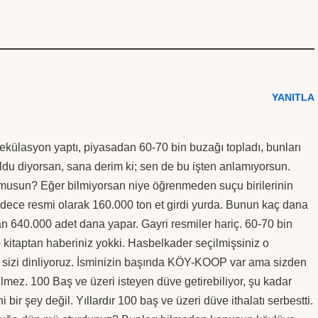
YANITLA
pekülasyon yaptı, piyasadan 60-70 bin buzağı topladı, bunları
du diyorsan, sana derim ki; sen de bu işten anlamıyorsun.
or musun? Eğer bilmiyorsan niye öğrenmeden suçu birilerinin
dece resmi olarak 160.000 ton et girdi yurda. Bunun kaç dana
an 640.000 adet dana yapar. Gayri resmiler hariç. 60-70 bin
 kitaptan haberiniz yokki. Hasbelkader seçilmişsiniz o
izi dinliyoruz. İsminizin başında KÖY-KOOP var ama sizden
elmez. 100 Baş ve üzeri isteyen düve getirebiliyor, şu kadar
bir şey değil. Yıllardır 100 baş ve üzeri düve ithalatı serbestti.