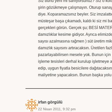
Siz bunu yeni mi sanıyorsunuz? Siz o ko
şirin gözükmeye çalışmayın. Oturup sanay
diye. Koparamazsınız beyler. Siz imzalatt
müsteşar başa çıkamadı, kaldı ki siz mi ba
gerçekleri görün. Gerçek şu; BESİ MATE
damızlıklar kesime gidiyor. Ayrıca elimizdek
sayısı azalmasına rağmen ) süt üretim mikt
damızlık sayısını artıracaksın. Üretilen fa
pazarlayabilirsen mesele yok. Bunun için
işleme tesisleri derhal kurulup işletmeye a
edip, uygun fiyatla besicilere dağıtacaksın
maliyetine yapacaksın. Bunun başka yolu
irfan görgülü
22 Nisan 2011, 9:32 pm