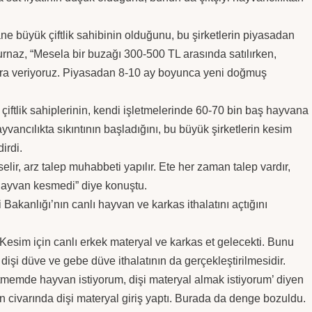
ane büyük çiftlik sahibinin olduğunu, bu şirketlerin piyasadan
rnaz, “Mesela bir buzağı 300-500 TL arasında satılırken,
 lira veriyoruz. Piyasadan 8-10 ay boyunca yeni doğmuş
ftlik sahiplerinin, kendi işletmelerinde 60-70 bin baş hayvana
ayvancılıkta sıkıntının başladığını, bu büyük şirketlerin kesim
irdi.
lir, arz talep muhabbeti yapılır. Ete her zaman talep vardır,
 hayvan kesmedi” diye konuştu.
Bakanlığı’nın canlı hayvan ve karkas ithalatını açtığını
 Kesim için canlı erkek materyal ve karkas et gelecekti. Bunu
 dişi düve ve gebe düve ithalatının da gerçekleştirilmesidir.
şletmemde hayvan istiyorum, dişi materyal almak istiyorum’ diyen
bin civarında dişi materyal giriş yaptı. Burada da denge bozuldu.