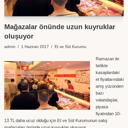
Mağazalar önünde uzun kuyruklar
oluşuyor
admin
1 Haziran 2017
Et ve Süt Kurumu
Ramazan ile
birlikte
kasaplardaki
et fiyatlarındaki
artış yüzünden
bazı
vatandaşlar,
piyasa
fiyatından 10-
13 TL daha ucuz olduğu için Et ve Süt Kurumunun satış
mağazaları önünde uzun kuyruklar oluşuyor.