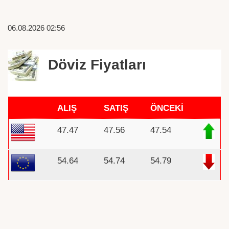
06.08.2026 02:56
Döviz Fiyatları
ALIŞ
SATIŞ
ÖNCEKİ
47.47
47.56
47.54
54.64
54.74
54.79