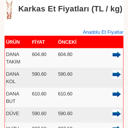
Karkas Et Fiyatları (TL / kg)
Anadolu Et Fiyatlar
ÜRÜN
FİYAT
ÖNCEKİ
DANA
604.80
604.80
TAKIM
DANA
590.60
590.60
KOL
DANA
610.60
610.60
BUT
DÜVE
590.60
590.60