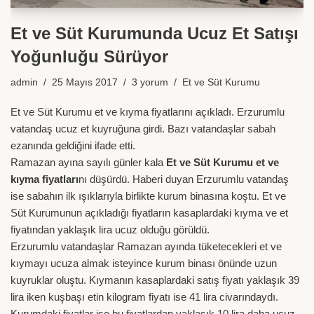
Et ve Süt Kurumunda Ucuz Et Satışı
Yoğunluğu Sürüyor
admin
25 Mayıs 2017
3 yorum
Et ve Süt Kurumu
Et ve Süt Kurumu et ve kıyma fiyatlarını açıkladı. Erzurumlu
vatandaş ucuz et kuyruğuna girdi. Bazı vatandaşlar sabah
ezanında geldiğini ifade etti.
Ramazan ayına sayılı günler kala
Et ve Süt Kurumu
et ve
kıyma fiyatları
nı düşürdü. Haberi duyan Erzurumlu vatandaş
ise sabahın ilk ışıklarıyla birlikte kurum binasına koştu. Et ve
Süt Kurumunun açıkladığı fiyatların kasaplardaki kıyma ve et
fiyatından yaklaşık lira ucuz olduğu görüldü.
Erzurumlu vatandaşlar Ramazan ayında tüketecekleri et ve
kıymayı ucuza almak isteyince kurum binası önünde uzun
kuyruklar oluştu. Kıymanın kasaplardaki satış fiyatı yaklaşık 39
lira iken kuşbaşı etin kilogram fiyatı ise 41 lira civarındaydı.
Kurumdaki fiyatlar ise bu fiyatlardan yaklaşık 10 lira daha ucuz