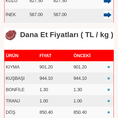
KUZU
827.50
827.50
İNEK
567.00
567.00
Dana Et Fiyatları ( TL / kg )
ÜRÜN
FİYAT
ÖNCEKİ
KIYMA
901.20
901.20
KUŞBAŞI
944.10
944.10
BONFİLE
1.30
1.30
TRANJ
1.00
1.00
DÖŞ
850.40
850.40