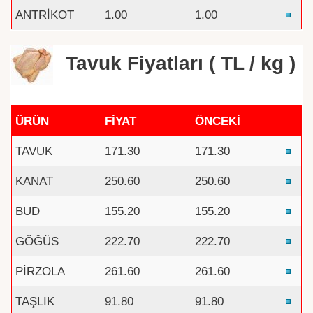
ANTRİKOT
1.00
1.00
Tavuk Fiyatları ( TL / kg )
ÜRÜN
FİYAT
ÖNCEKİ
TAVUK
171.30
171.30
KANAT
250.60
250.60
BUD
155.20
155.20
GÖĞÜS
222.70
222.70
PİRZOLA
261.60
261.60
TAŞLIK
91.80
91.80