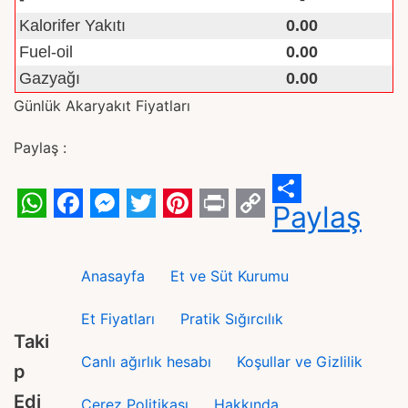
Kalorifer Yakıtı
0.00
Fuel-oil
0.00
Gazyağı
0.00
Günlük Akaryakıt Fiyatları
Paylaş :
Paylaş
WhatsApp
Facebook
Messenger
Twitter
Pinterest
Print
Copy
Link
Anasayfa
Et ve Süt Kurumu
Et Fiyatları
Pratik Sığırcılık
Taki
Canlı ağırlık hesabı
Koşullar ve Gizlilik
p
Edi
Çerez Politikası
Hakkında