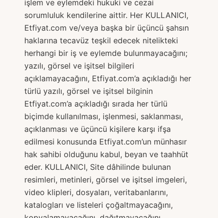
işlem ve eylemdeki hukuki ve cezai
sorumluluk kendilerine aittir. Her KULLANICI,
Etfiyat.com ve/veya başka bir üçüncü şahsın
haklarına tecavüz teşkil edecek nitelikteki
herhangi bir iş ve eylemde bulunmayacağını;
yazılı, görsel ve işitsel bilgileri
açıklamayacağını, Etfiyat.com’a açıkladığı her
türlü yazılı, görsel ve işitsel bilginin
Etfiyat.com’a açıkladığı sırada her türlü
biçimde kullanılması, işlenmesi, saklanması,
açıklanması ve üçüncü kişilere karşı ifşa
edilmesi konusunda Etfiyat.com’un münhasır
hak sahibi olduğunu kabul, beyan ve taahhüt
eder. KULLANICI, Site dâhilinde bulunan
resimleri, metinleri, görsel ve işitsel imgeleri,
video klipleri, dosyaları, veritabanlarını,
katalogları ve listeleri çoğaltmayacağını,
kopyalamayacağını, dağıtmayacağını,