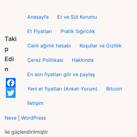
Anasayfa
Et ve Süt Kurumu
Et Fiyatları
Pratik Sığırcılık
Taki
Canlı ağırlık hesabı
Koşullar ve Gizlilik
p
Edi
Çerez Politikası
Hakkında
n
En son fiyatları gör ve paylaş
Yeni et fiyatları (Anket-Yorum)
Bitcoin
F
a
T
İletişim
c
w
Neve
|
WordPress
e
i
b
t
ile güçlendirilmiştir