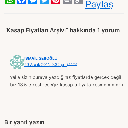
Paylaş
WhatsApp
Facebook
Messenger
Twitter
Pinterest
Print
Copy
Link
“Kasap Fiyatları Arşivi” hakkında 1 yorum
ISMAIL GEROĞLU
Yanıtla
29 Aralık 2011, 9:32 pm
valla sizin buraya yazdığınız fiyatlarda gerçek değil
biz 13.5 e kestireceğiz kasap o fiyata kesmem diorrr
Bir yanıt yazın