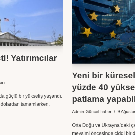
i! Yatırımcılar
Yeni bir küresel
arı
yüzde 40 yükse
a güçlü bir yükseliş yaşandı.
patlama yapabi
42 dolardan tamamlarken,
Admin-Güncel haber
9 Ağusto
»
Orta Doğu ve Ukrayna’daki çat
mevsimi öncesinde ciddi bir diz