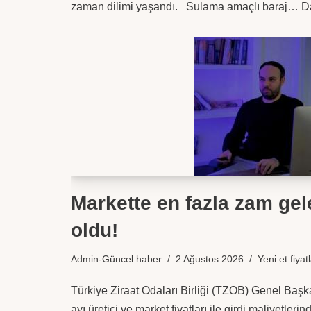
zaman dilimi yaşandı. Sulama amaçlı baraj…
D
Markette en fazla zam gel
oldu!
Admin-Güncel haber
2 Ağustos 2026
Yeni et fiyatl
Türkiye Ziraat Odaları Birliği (TZOB) Genel Baş
ayı üretici ve market fiyatları ile girdi maliyetlerin