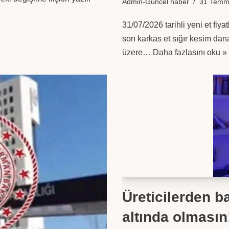
Admin-Güncel haber
31 Temm
31/07/2026 tarihli yeni et fiya
son karkas et sığır kesim dana
üzere…
Daha fazlasını oku »
Üreticilerden ba
altında olmasın