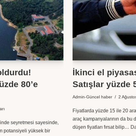
oldurdu!
İkinci el piyas
üzde 80’e
Satışlar yüzde 
Admin-Güncel haber
2 Ağusto
arı
Fiyatlarda yüzde 15 ile 20 ara
araç kampanyalarının da bu d
rinde seyretmesi sayesinde,
düşen fiyatları fırsat bilip…
Da
m potansiyeli yüksek bir