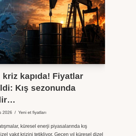
 kriz kapıda! Fiyatlar
ldi: Kış sezonunda
lir…
s 2026
Yeni et fiyatları
ışmalar, küresel enerji piyasalarında kış
el yakıt krizini tetikliyor. Geçen yıl küresel dizel