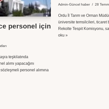
Admin-Güncel haber
28 Temm
Ordu İl Tarım ve Orman Müdür
üniversite temsilcileri, ticare
ce personel için
Rekolte Tespit Komisyonu, s
oku »
atları
aşra teşkilatında
nel alımı yapacağını
sözleşmeli personel alımına