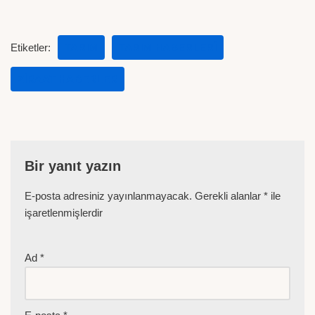
Etiketler:
TARIM
TARIM HABERLERI
ZIRAAT HABERLER
Bir yanıt yazın
E-posta adresiniz yayınlanmayacak.
Gerekli alanlar
*
ile
işaretlenmişlerdir
Ad
*