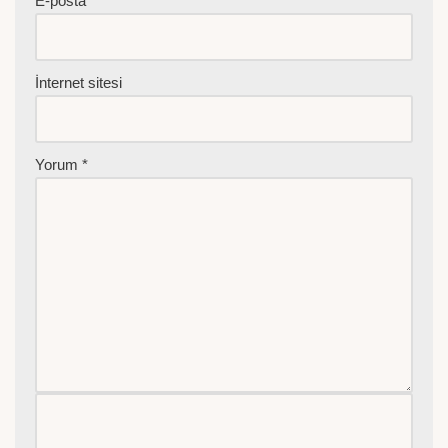
E-posta
*
İnternet sitesi
Yorum
*