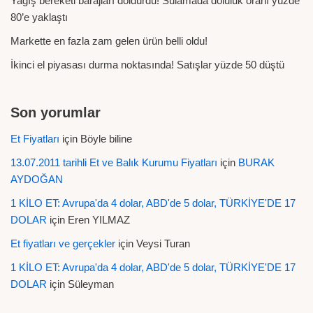
Yağış bereketi barajları doldurdu! Sulamada doluluk oranı yüzde
80’e yaklaştı
Markette en fazla zam gelen ürün belli oldu!
İkinci el piyasası durma noktasında! Satışlar yüzde 50 düştü
Son yorumlar
Et Fiyatları
için
Böyle biline
13.07.2011 tarihli Et ve Balık Kurumu Fiyatları
için
BURAK
AYDOĞAN
1 KİLO ET: Avrupa'da 4 dolar, ABD'de 5 dolar, TÜRKİYE'DE 17
DOLAR
için
Eren YILMAZ
Et fiyatları ve gerçekler
için
Veysi Turan
1 KİLO ET: Avrupa'da 4 dolar, ABD'de 5 dolar, TÜRKİYE'DE 17
DOLAR
için
Süleyman