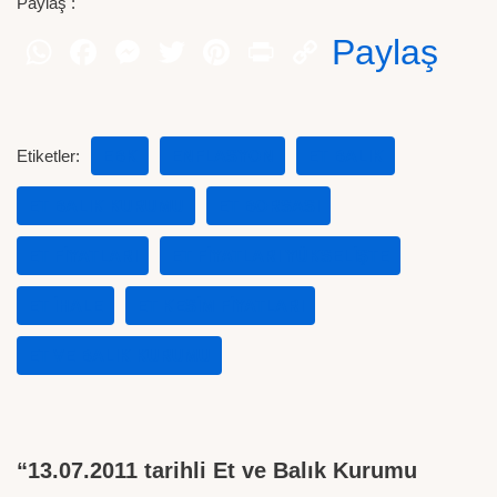
Paylaş :
Paylaş
Etiketler:
EBK
ENFLASYON
ET BALIK
ET BALIK KURUMU
ET BORSASI
ET FIYATLARI
ET FIYATLARI YÜKSELIŞTE
ET IHALE
ET KESIM FIYATLARI
ET VE BALIK KURUMU
“13.07.2011 tarihli Et ve Balık Kurumu