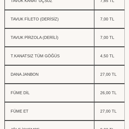
TAVUK KANAT UÇSUZ
7,85 TL
TAVUK FİLETO (DERİSİZ)
7,00 TL
TAVUK PİRZOLA (DERİLİ)
7,00 TL
T.KANATSIZ TÜM GÖĞÜS
4,50 TL
DANA JANBON
27,00 TL
FÜME DİL
26,00 TL
FÜME ET
27,00 TL