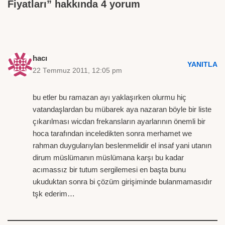
Fiyatları” hakkında 4 yorum
hacı
YANITLA
22 Temmuz 2011, 12:05 pm
bu etler bu ramazan ayı yaklaşırken olurmu hiç
vatandaşlardan bu mübarek aya nazaran böyle bir liste
çıkarılması wicdan frekansların ayarlarının önemli bir
hoca tarafından inceledikten sonra merhamet we
rahman duygularıylan beslenmelidir el insaf yani utanın
dirum müslümanın müslümana karşı bu kadar
acımassız bir tutum sergilemesi en başta bunu
ukuduktan sonra bi çözüm girişiminde bulanmamasıdır
tşk ederim…