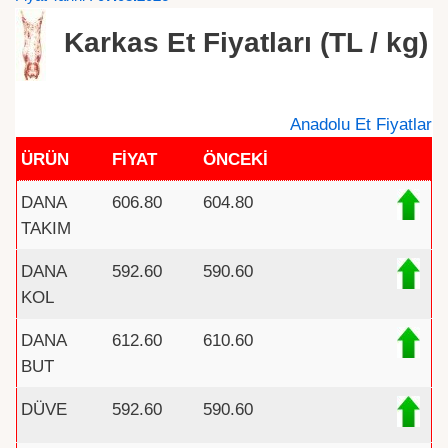
Karkas Et Fiyatları (TL / kg)
Anadolu Et Fiyatlar
ÜRÜN
FİYAT
ÖNCEKİ
DANA
606.80
604.80
TAKIM
DANA
592.60
590.60
KOL
DANA
612.60
610.60
BUT
DÜVE
592.60
590.60