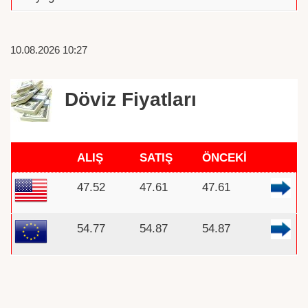
10.08.2026 10:27
Döviz Fiyatları
ALIŞ
SATIŞ
ÖNCEKİ
47.52
47.61
47.61
54.77
54.87
54.87