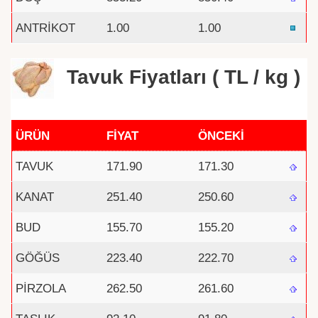
ANTRİKOT
1.00
1.00
Tavuk Fiyatları ( TL / kg )
ÜRÜN
FİYAT
ÖNCEKİ
TAVUK
171.90
171.30
KANAT
251.40
250.60
BUD
155.70
155.20
GÖĞÜS
223.40
222.70
PİRZOLA
262.50
261.60