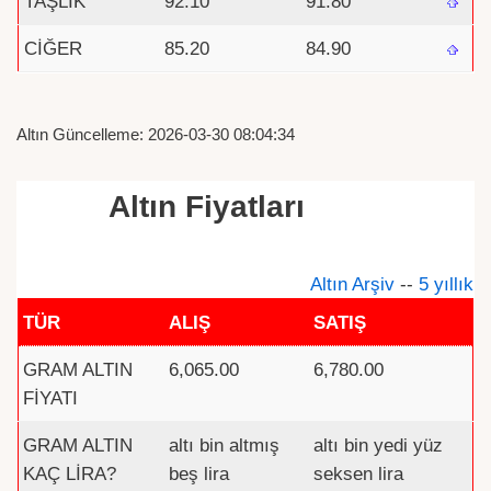
TAŞLIK
92.10
91.80
CİĞER
85.20
84.90
Altın Güncelleme: 2026-03-30 08:04:34
Altın Fiyatları
Altın Arşiv
--
5 yıllık
TÜR
ALIŞ
SATIŞ
GRAM ALTIN
6,065.00
6,780.00
FİYATI
GRAM ALTIN
altı bin altmış
altı bin yedi yüz
KAÇ LİRA?
beş lira
seksen lira