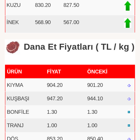
KUZU
830.20
827.50
İNEK
568.90
567.00
Dana Et Fiyatları ( TL / kg )
ÜRÜN
FİYAT
ÖNCEKİ
KIYMA
904.20
901.20
KUŞBAŞI
947.20
944.10
BONFİLE
1.30
1.30
TRANJ
1.00
1.00
DÖŞ
853.20
850.40