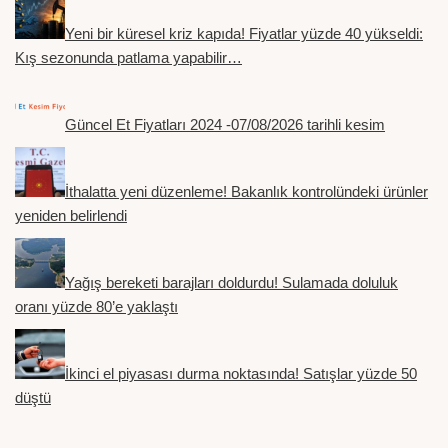
Yeni bir küresel kriz kapıda! Fiyatlar yüzde 40 yükseldi:
Kış sezonunda patlama yapabilir…
Güncel Et Fiyatları 2024 -07/08/2026 tarihli kesim
İthalatta yeni düzenleme! Bakanlık kontrolündeki ürünler
yeniden belirlendi
Yağış bereketi barajları doldurdu! Sulamada doluluk
oranı yüzde 80’e yaklaştı
İkinci el piyasası durma noktasında! Satışlar yüzde 50
düştü