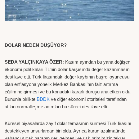
DOLAR NEDEN DÜŞÜYOR?
SEDA YALÇINKAYA ÖZER:
Kasım ayından bu yana değişen
ekonomi politikaları TL’nin dolar karşısında değer kazanmasını
destilave etti. Türk lirasındaki değer kaybının başrol oyuncusu
olan enflasyona yönelik Merkez Bankası’nın faiz artırma
eğilimine girmesi ve bu konudaki kararlı duruşu ana etken oldu.
Bununla birlikte
BDDK
ve diğer ekonomi otoriteleri tarafından
atılan normalleşme adımları bu süreci destilave etti.
Küresel piyasalarda zayıf dolar temasının sürmesi Türk lirasını
destekleyen unsurlardan biri oldu. Ayrıca kurun azalmaünde
yabancı sıcak paranın geri gelmesi ve risk primimizin tekrar