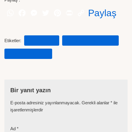
Paylaş
Etiketler:
ET FIYATLARI
KARKAS ET NE KADAR
ZIRAAT HABERLER
Bir yanıt yazın
E-posta adresiniz yayınlanmayacak.
Gerekli alanlar
*
ile
işaretlenmişlerdir
Ad
*