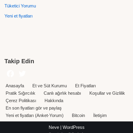
Tüketici Yorumu
Yeni et fiyatları
Takip Edin
Anasayfa
Et ve Süt Kurumu
Et Fiyatları
Pratik Sığırcılık
Canlı ağırlık hesabı
Koşullar ve Gizlilik
Çerez Politikası
Hakkında
En son fiyatları gör ve paylaş
Yeni et fiyatları (Anket-Yorum)
Bitcoin
İletişim
Neve
|
WordPress