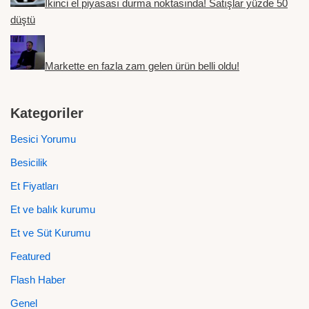
İkinci el piyasası durma noktasında! Satışlar yüzde 50
düştü
Markette en fazla zam gelen ürün belli oldu!
Kategoriler
Besici Yorumu
Besicilik
Et Fiyatları
Et ve balık kurumu
Et ve Süt Kurumu
Featured
Flash Haber
Genel