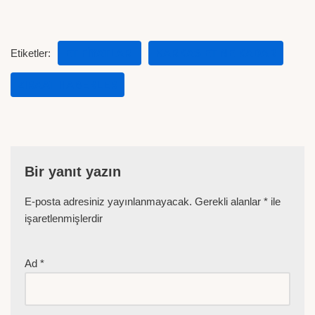
Etiketler:
ET FIYATLARI
KARKAS ET NE KADAR
ZIRAAT HABERLER
Bir yanıt yazın
E-posta adresiniz yayınlanmayacak.
Gerekli alanlar
*
ile
işaretlenmişlerdir
Ad
*