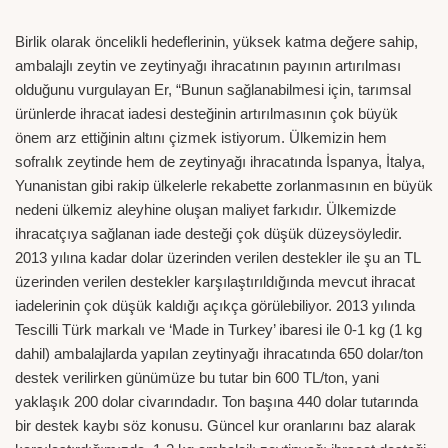
Birlik olarak öncelikli hedeflerinin, yüksek katma değere sahip,
ambalajlı zeytin ve zeytinyağı ihracatının payının artırılması
olduğunu vurgulayan Er, “Bunun sağlanabilmesi için, tarımsal
ürünlerde ihracat iadesi desteğinin artırılmasının çok büyük
önem arz ettiğinin altını çizmek istiyorum. Ülkemizin hem
sofralık zeytinde hem de zeytinyağı ihracatında İspanya, İtalya,
Yunanistan gibi rakip ülkelerle rekabette zorlanmasının en büyük
nedeni ülkemiz aleyhine oluşan maliyet farkıdır. Ülkemizde
ihracatçıya sağlanan iade desteği çok düşük düzeysöyledir.
2013 yılına kadar dolar üzerinden verilen destekler ile şu an TL
üzerinden verilen destekler karşılaştırıldığında mevcut ihracat
iadelerinin çok düşük kaldığı açıkça görülebiliyor. 2013 yılında
Tescilli Türk markalı ve ‘Made in Turkey’ ibaresi ile 0-1 kg (1 kg
dahil) ambalajlarda yapılan zeytinyağı ihracatında 650 dolar/ton
destek verilirken günümüze bu tutar bin 600 TL/ton, yani
yaklaşık 200 dolar civarındadır. Ton başına 440 dolar tutarında
bir destek kaybı söz konusu. Güncel kur oranlarını baz alarak