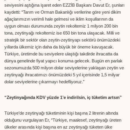
seviyesini aştığına işaret eden EZZİB Başkanı Davut Er, şunları
kaydetti: “Tarım ve Orman Bakanlığı verilerine göre yeni dikim
ağaçlarımızın verimli hale gelmesi ve iklim koşullarının da
uygun olması durumunda zeytin rekoltemiz 1 milyon 200 bin
tona, zeytinyağı rekoltemiz ise 650 bin tona ulaşacak. Milli ve
stratejik bir sektör olan zeytin-zeytinyapı sektörü önümüzdeki
yıllarda ülkemiz için daha da büyük bir öneme kavuşacak.
Türkiye, üretimde bu seviyelere ulaştığı takdirde ihracatta da
dünya genelinde fiyat yapıcı konuma gelecek. Bugün en parlak
sezonumuzda 500 milyon dolar seviyelerine yaklaşan zeytin ve
zeytinyağı ihracatımızı önümüzdeki 5 yıl içerisinde 1,5 milyar
dolar seviyelerine çıkarmayı hedefliyoruz.”
“Zeytinyağında KDV yüzde 1’e indirilsin, iç tüketim artsın”
Türkiye’de zeytinyağı tüketiminin kişi başına 2 litrenin altında
olduğunu vurgulayan Er, “Türkiye, maalesef, zeytinyağı üreten
ülkeler arasında kişi başına en az zeytinyağı tüketen ülke