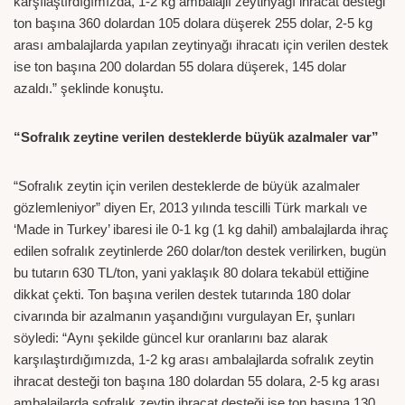
karşılaştırdığımızda, 1-2 kg ambalajlı zeytinyağı ihracat desteği
ton başına 360 dolardan 105 dolara düşerek 255 dolar, 2-5 kg
arası ambalajlarda yapılan zeytinyağı ihracatı için verilen destek
ise ton başına 200 dolardan 55 dolara düşerek, 145 dolar
azaldı.” şeklinde konuştu.
“Sofralık zeytine verilen desteklerde büyük azalmaler var”
“Sofralık zeytin için verilen desteklerde de büyük azalmaler
gözlemleniyor” diyen Er, 2013 yılında tescilli Türk markalı ve
‘Made in Turkey’ ibaresi ile 0-1 kg (1 kg dahil) ambalajlarda ihraç
edilen sofralık zeytinlerde 260 dolar/ton destek verilirken, bugün
bu tutarın 630 TL/ton, yani yaklaşık 80 dolara tekabül ettiğine
dikkat çekti. Ton başına verilen destek tutarında 180 dolar
civarında bir azalmanın yaşandığını vurgulayan Er, şunları
söyledi: “Aynı şekilde güncel kur oranlarını baz alarak
karşılaştırdığımızda, 1-2 kg arası ambalajlarda sofralık zeytin
ihracat desteği ton başına 180 dolardan 55 dolara, 2-5 kg arası
ambalajlarda sofralık zeytin ihracat desteği ise ton başına 130