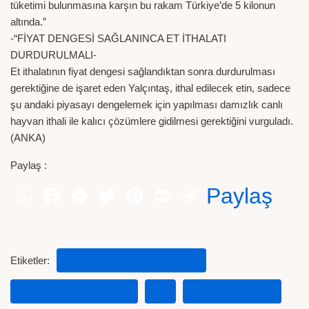
tüketimi bulunmasına karşın bu rakam Türkiye’de 5 kilonun
altında.”
-“FİYAT DENGESİ SAĞLANINCA ET İTHALATI
DURDURULMALI-
Et ithalatının fiyat dengesi sağlandıktan sonra durdurulması
gerektiğine de işaret eden Yalçıntaş, ithal edilecek etin, sadece
şu andaki piyasayı dengelemek için yapılması damızlık canlı
hayvan ithali ile kalıcı çözümlere gidilmesi gerektiğini vurguladı.
(ANKA)
Paylaş :
Paylaş
Etiketler:
ET FIYATLARI YÜKSELIŞTE
ET VE BALIK KURUMU
İTO
UCUZ ET YEMEK