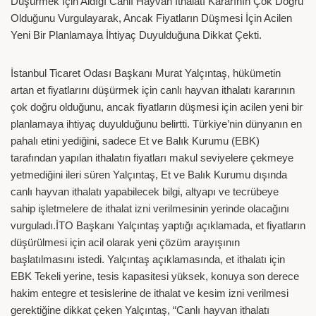
Düşürmek İçin Aldığı Canlı Hayvan İthalatı Kararının Çok Doğru
Olduğunu Vurgulayarak, Ancak Fiyatların Düşmesi İçin Acilen
Yeni Bir Planlamaya İhtiyaç Duyulduğuna Dikkat Çekti.
İstanbul Ticaret Odası Başkanı Murat Yalçıntaş, hükümetin
artan et fiyatlarını düşürmek için canlı hayvan ithalatı kararının
çok doğru olduğunu, ancak fiyatların düşmesi için acilen yeni bir
planlamaya ihtiyaç duyulduğunu belirtti. Türkiye’nin dünyanın en
pahalı etini yediğini, sadece Et ve Balık Kurumu (EBK)
tarafından yapılan ithalatın fiyatları makul seviyelere çekmeye
yetmediğini ileri süren Yalçıntaş,
Et ve Balık Kurumu dışında
canlı hayvan ithalatı yapabilecek bilgi, altyapı ve tecrübeye
sahip işletmelere de ithalat izni verilmesinin yerinde olacağını
vurguladı.İTO Başkanı Yalçıntaş yaptığı açıklamada, et fiyatların
düşürülmesi için acil olarak yeni çözüm arayışının
başlatılmasını istedi. Yalçıntaş açıklamasında, et ithalatı için
EBK Tekeli yerine, tesis kapasitesi yüksek, konuya son derece
hakim entegre et tesislerine de ithalat ve kesim izni verilmesi
gerektiğine dikkat çeken Yalçıntaş, “Canlı hayvan ithalatı