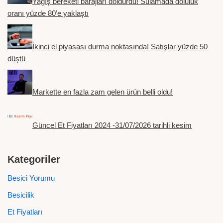
Yağış bereketi barajları doldurdu! Sulamada doluluk
oranı yüzde 80’e yaklaştı
İkinci el piyasası durma noktasında! Satışlar yüzde 50
düştü
Markette en fazla zam gelen ürün belli oldu!
Güncel Et Fiyatları 2024 -31/07/2026 tarihli kesim
Kategoriler
Besici Yorumu
Besicilik
Et Fiyatları