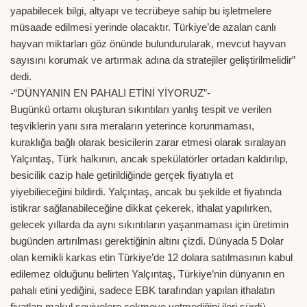
yapabilecek bilgi, altyapı ve tecrübeye sahip bu işletmelere
müsaade edilmesi yerinde olacaktır. Türkiye’de azalan canlı
hayvan miktarları göz önünde bulundurularak, mevcut hayvan
sayısını korumak ve artırmak adına da stratejiler geliştirilmelidir”
dedi.
-“DÜNYANIN EN PAHALI ETİNİ YİYORUZ”-
Bugünkü ortamı oluşturan sıkıntıları yanlış tespit ve verilen
teşviklerin yanı sıra meraların yeterince korunmaması,
kuraklığa bağlı olarak besicilerin zarar etmesi olarak sıralayan
Yalçıntaş, Türk halkının, ancak spekülatörler ortadan kaldırılıp,
besicilik cazip hale getirildiğinde gerçek fiyatıyla et
yiyebilieceğini bildirdi. Yalçıntaş, ancak bu şekilde et fiyatında
istikrar sağlanabileceğine dikkat çekerek, ithalat yapılırken,
gelecek yıllarda da aynı sıkıntıların yaşanmaması için üretimin
bugünden artırılması gerektiğinin altını çizdi. Dünyada 5 Dolar
olan kemikli karkas etin Türkiye’de 12 dolara satılmasının kabul
edilemez olduğunu belirten Yalçıntaş, Türkiye’nin dünyanın en
pahalı etini yediğini, sadece EBK tarafından yapılan ithalatın
fiyatları makul seviyelere çekmeye yetmediğini ileri sürdü.