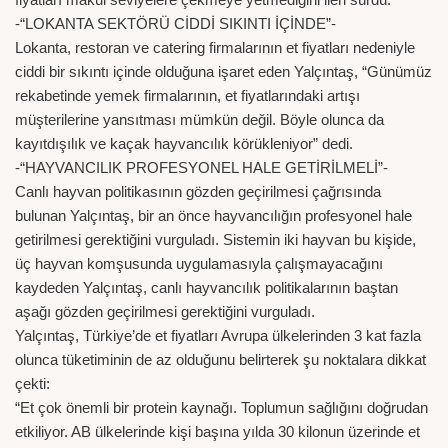
-“LOKANTA SEKTÖRÜ CİDDİ SIKINTI İÇİNDE”-
Lokanta, restoran ve catering firmalarının et fiyatları nedeniyle
ciddi bir sıkıntı içinde olduğuna işaret eden Yalçıntaş, “Günümüz
rekabetinde yemek firmalarının, et fiyatlarındaki artışı
müşterilerine yansıtması mümkün değil. Böyle olunca da
kayıtdışılık ve kaçak hayvancılık körükleniyor” dedi.
-“HAYVANCILIK PROFESYONEL HALE GETİRİLMELİ”-
Canlı hayvan politikasının gözden geçirilmesi çağrısında
bulunan Yalçıntaş, bir an önce hayvancılığın profesyonel hale
getirilmesi gerektiğini vurguladı. Sistemin iki hayvan bu kişide,
üç hayvan komşusunda uygulamasıyla çalışmayacağını
kaydeden Yalçıntaş, canlı hayvancılık politikalarının baştan
aşağı gözden geçirilmesi gerektiğini vurguladı.
Yalçıntaş, Türkiye’de et fiyatları Avrupa ülkelerinden 3 kat fazla
olunca tüketiminin de az olduğunu belirterek şu noktalara dikkat
çekti:
“Et çok önemli bir protein kaynağı. Toplumun sağlığını doğrudan
etkiliyor. AB ülkelerinde kişi başına yılda 30 kilonun üzerinde et