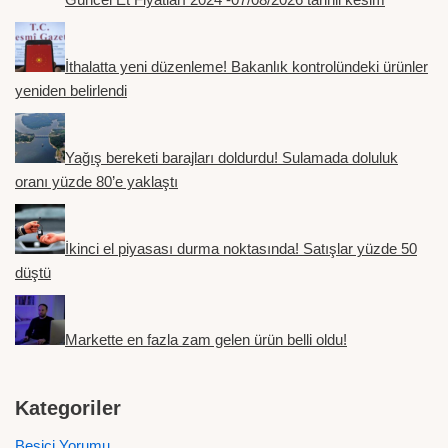
İthalatta yeni düzenleme! Bakanlık kontrolündeki ürünler
yeniden belirlendi
Yağış bereketi barajları doldurdu! Sulamada doluluk
oranı yüzde 80’e yaklaştı
İkinci el piyasası durma noktasında! Satışlar yüzde 50
düştü
Markette en fazla zam gelen ürün belli oldu!
Kategoriler
Besici Yorumu