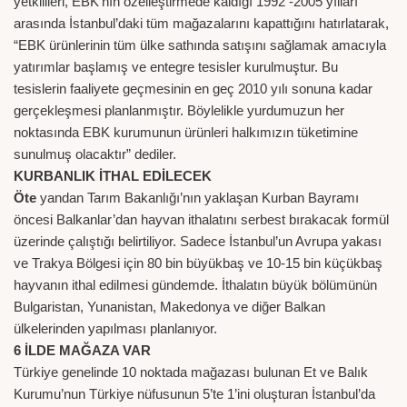
yetkilileri, EBK’nın özelleştirmede kaldığı 1992 -2005 yılları
arasında İstanbul’daki tüm mağazalarını kapattığını hatırlatarak,
“EBK ürünlerinin tüm ülke sathında satışını sağlamak amacıyla
yatırımlar başlamış ve entegre tesisler kurulmuştur. Bu
tesislerin faaliyete geçmesinin en geç 2010 yılı sonuna kadar
gerçekleşmesi planlanmıştır. Böylelikle yurdumuzun her
noktasında EBK kurumunun ürünleri halkımızın tüketimine
sunulmuş olacaktır” dediler.
KURBANLIK İTHAL EDİLECEK
Öte
yandan Tarım Bakanlığı’nın yaklaşan Kurban Bayramı
öncesi Balkanlar’dan hayvan ithalatını serbest bırakacak formül
üzerinde çalıştığı belirtiliyor. Sadece İstanbul’un Avrupa yakası
ve Trakya Bölgesi için 80 bin büyükbaş ve 10-15 bin küçükbaş
hayvanın ithal edilmesi gündemde. İthalatın büyük bölümünün
Bulgaristan, Yunanistan, Makedonya ve diğer Balkan
ülkelerinden yapılması planlanıyor.
6 İLDE MAĞAZA VAR
Türkiye genelinde 10 noktada mağazası bulunan Et ve Balık
Kurumu’nun Türkiye nüfusunun 5’te 1’ini oluşturan İstanbul’da