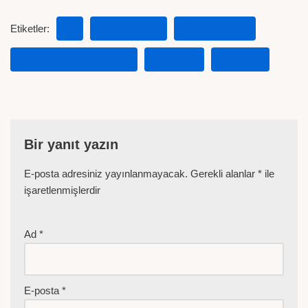
Etiketler:
ET
ET BORSASI
ET FIYATLARI
ET VE BALIK KURUMU
ITHAL ET
UCUZ ET
Bir yanıt yazın
E-posta adresiniz yayınlanmayacak.
Gerekli alanlar
*
ile
işaretlenmişlerdir
Ad
*
E-posta
*