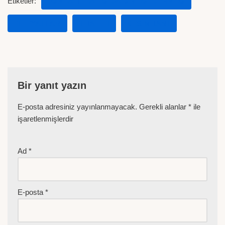
Etiketler:
DÜNYA HELAL GIDA BIRLIĞI DERNEĞI
ET FIYATLARI
ITHAL ET
KESIMHANE
Bir yanıt yazın
E-posta adresiniz yayınlanmayacak.
Gerekli alanlar
*
ile
işaretlenmişlerdir
Ad
*
E-posta
*