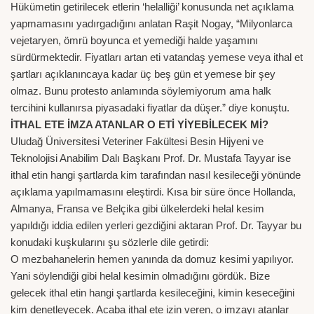
Hükümetin getirilecek etlerin ‘helalliği’ konusunda net açıklama
yapmamasını yadırgadığını anlatan Raşit Nogay, “Milyonlarca
vejetaryen, ömrü boyunca et yemediği halde yaşamını
sürdürmektedir. Fiyatları artan eti vatandaş yemese veya ithal et
şartları açıklanıncaya kadar üç beş gün et yemese bir şey
olmaz. Bunu protesto anlamında söylemiyorum ama halk
tercihini kullanırsa piyasadaki fiyatlar da düşer.” diye konuştu.
İTHAL ETE İMZA ATANLAR O ETİ YİYEBİLECEK Mİ?
Uludağ Üniversitesi Veteriner Fakültesi Besin Hijyeni ve
Teknolojisi Anabilim Dalı Başkanı Prof. Dr. Mustafa Tayyar ise
ithal etin hangi şartlarda kim tarafından nasıl kesileceği yönünde
açıklama yapılmamasını eleştirdi. Kısa bir süre önce Hollanda,
Almanya, Fransa ve Belçika gibi ülkelerdeki helal kesim
yapıldığı iddia edilen yerleri gezdiğini aktaran Prof. Dr. Tayyar bu
konudaki kuşkularını şu sözlerle dile getirdi:
O mezbahanelerin hemen yanında da domuz kesimi yapılıyor.
Yani söylendiği gibi helal kesimin olmadığını gördük. Bize
gelecek ithal etin hangi şartlarda kesileceğini, kimin keseceğini
kim denetleyecek. Acaba ithal ete izin veren, o imzayı atanlar