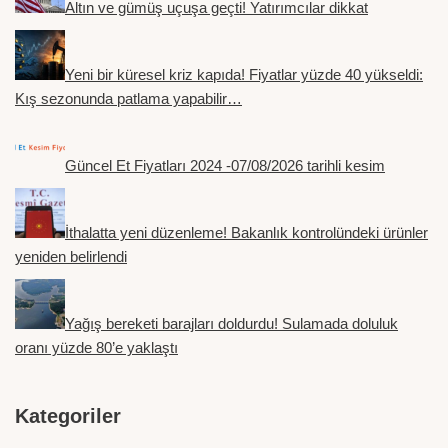
Altın ve gümüş uçuşa geçti! Yatırımcılar dikkat
Yeni bir küresel kriz kapıda! Fiyatlar yüzde 40 yükseldi:
Kış sezonunda patlama yapabilir…
Güncel Et Fiyatları 2024 -07/08/2026 tarihli kesim
İthalatta yeni düzenleme! Bakanlık kontrolündeki ürünler
yeniden belirlendi
Yağış bereketi barajları doldurdu! Sulamada doluluk
oranı yüzde 80’e yaklaştı
Kategoriler