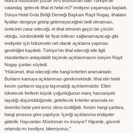
olunca nüfusunun yüzde 99’u Müslüman olan Türkiye’de
vatandaş ‘gelecek ithal et helal mi?’ endişesi yaşamaya başladı.
Dünya Helal Gıda Birliği Derneği Başkanı Raşit Nogay, ithalatın
fiyatları dengeye getirip getirmeyeceğinin belli olmaması,
üreticinin zarar edeceği, et ithal etmenin geçici bir çözüm
olduğu, sürdürülebilir bir fiyat istikrarı sağlanamayacağı gibi
endişeler için hükümetin net olarak açıklama yapması
gerektiğini kaydetti. Türkiye’nin ithal edeceği etle ilgili
standartların anlaşılabilir biçimde açıklanmasını isteyen Raşit
Nogay şunları söyledi:
“Hükümet, ithal edeceği ette hangi kriterleri aramaktadır.
Bunların kamuya açıklanması gerekmektedir. İthal etin helal
kesim şartlarını taşıyıp taşımadığı açıklanmalıdır. Etleri
tüketecek fertlerin büyük çoğunluğunun inanç hassasiyeti
taşıdığı düşünüldüğünde, getirilecek kriterler arasında en
önemlisi helal yani temiz olma özelliğidir. Kesim hangi şartlara,
hangi prosese göre yapılıyor. İçeriği açıklanırsa endişeler
giderilir. Hayvanları Müslüman mı kesiyor? Hijyenik, güvenli
ortamda mı kesiliyor, bilemiyoruz.”