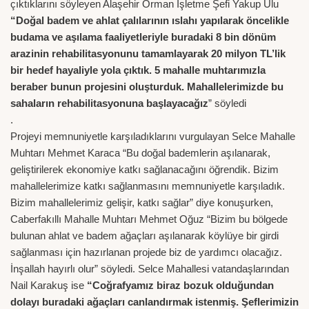
çıktıklarını söyleyen Alaşehir Orman İşletme Şefi Yakup Ulu
“Doğal badem ve ahlat çalılarının ıslahı yapılarak öncelikle
budama ve aşılama faaliyetleriyle buradaki 8 bin dönüm
arazinin rehabilitasyonunu tamamlayarak 20 milyon TL’lik
bir hedef hayaliyle yola çıktık. 5 mahalle muhtarımızla
beraber bunun projesini oluşturduk. Mahallelerimizde bu
sahaların rehabilitasyonuna başlayacağız
” söyledi
.
Projeyi memnuniyetle karşıladıklarını vurgulayan Selce Mahalle
Muhtarı Mehmet Karaca “Bu doğal bademlerin aşılanarak,
geliştirilerek ekonomiye katkı sağlanacağını öğrendik. Bizim
mahallelerimize katkı sağlanmasını memnuniyetle karşıladık.
Bizim mahallelerimiz gelişir, katkı sağlar” diye konuşurken,
Caberfakıllı Mahalle Muhtarı Mehmet Oğuz “Bizim bu bölgede
bulunan ahlat ve badem ağaçları aşılanarak köylüye bir girdi
sağlanması için hazırlanan projede biz de yardımcı olacağız.
İnşallah hayırlı olur” söyledi. Selce Mahallesi vatandaşlarından
Nail Karakuş ise
“Coğrafyamız biraz bozuk olduğundan
dolayı buradaki ağaçları canlandırmak istenmiş. Şeflerimizin