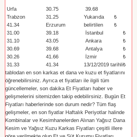
Şehir /Bölge
Dana Kesim
Kuzu Kesim
Par
Urfa
30.75
39.68
a
Trabzon
31.25
Yukarıda
₺
(TR
41.34
Erzurum
belirtilen
₺
Y)
31.00
39.18
İstanbul
₺
31.10
43.05
Ankara
₺
30.69
39.68
Antalya
₺
30.26
41.66
İzmir
₺
31.33
41.34
13/12/2019
tarihli
₺
tablodan en son karkas et dana ve kuzu et fiyatlarını
öğrenebilirsiniz. Ayrıca et fiyatları ile ilgili tüm
güncellemeler, son dakika Et Fiyatları haber ve
gelişmelerini sitemizden takip edebilirsiniz. Bugün Et
Fiyatları haberlerinde son durum nedir? Tüm flaş
gelişmeler, en son fiyatlar Haftalık Periyotlar halinde
Kombinalar ve Kesimhanelerden Alınan Yağsız Dana
Kesim ve Yağsız Kuzu Karkas Fiyatları çeşitli illere
göre verilmekte olup Et ve Süt Kurumu Fiyatları