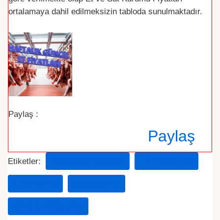
ortalamaya dahil edilmeksizin tabloda sunulmaktadır.
Paylaş :
Paylaş
Etiketler:
2019 ET FIYATLARI
ET FIYATLARI
HABERLER
KARKAS ET
TAVUK FIYATLARI