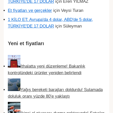
TÜRKİYE'DE 17 DOLAR
için
Eren YILMAZ
Et fiyatları ve gerçekler
için
Veysi Turan
1 KİLO ET: Avrupa'da 4 dolar, ABD'de 5 dolar,
TÜRKİYE'DE 17 DOLAR
için
Süleyman
Yeni et fiyatları
İthalatta yeni düzenleme! Bakanlık
kontrolündeki ürünler yeniden belirlendi
Yağış bereketi barajları doldurdu! Sulamada
doluluk oranı yüzde 80’e yaklaştı
İkinci el piyasası durma noktasında! Satışlar