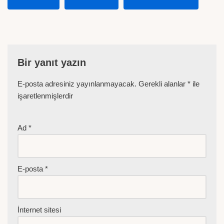
HABERLER
KARKAS ET
TAVUK FIYATLARI
Bir yanıt yazın
E-posta adresiniz yayınlanmayacak.
Gerekli alanlar
*
ile
işaretlenmişlerdir
Ad
*
E-posta
*
İnternet sitesi