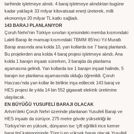
tarihinde işletmeye alındı. 4 baraj işletmeye alındıktan bugüne
kadar yaklaşık 33 milyar kilovatsaat enerji üreterek, milli
ekonomiye 20 milyar TL katkı sağladı.
143 BARAJ PLANLANIYOR
Çoruh Nehri’nin Türkiye sınırları içerisindeki memba kısmındaki
Laleli Barajı ile mansap kısmındaki TBMM 85’inci Yıl Muratlı
Barajı arasında ana kolda 10, yan kollarda ise 7 baraj planlandı.
Bu projelerden ana kolda 4 baraj projesi işletmeye alındı. Ana
kolda 1 barajın inşaatı sürerken, 3 barajda da planlama
aşamasına gelindi. Yan kollarda ise 1 barajın inşaat halinde, 5
barajın ise planlama aşamasında olduğu öğrenildi. Çoruh
Havzası’nda yan kollar ile birlikte inşa edilecek 143 baraj ve
HES projesi ile yılda 14 bin 552 gigawatt elektrik üretimine
ulaşılacak.
EN BÜYÜĞÜ YUSUFELİ BARAJI OLACAK
Artvin’deki Çoruh Nehri üzerinde planlanan Yusufeli Barajı ve
HES inşaatı da sürüyor. 275 metre gövde yüksekliği ile
Türkiye’nin en yüksek, dünyanın ise ‘çift eğrilikli ince kemer
baraj tipi’ kategorisinde 3’üncü en yüksek barajı olacak Yusufeli