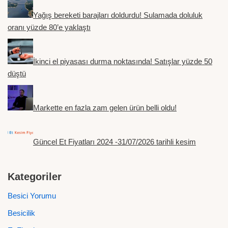
Yağış bereketi barajları doldurdu! Sulamada doluluk
oranı yüzde 80’e yaklaştı
İkinci el piyasası durma noktasında! Satışlar yüzde 50
düştü
Markette en fazla zam gelen ürün belli oldu!
Güncel Et Fiyatları 2024 -31/07/2026 tarihli kesim
Kategoriler
Besici Yorumu
Besicilik