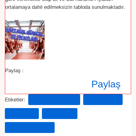
ortalamaya dahil edilmeksizin tabloda sunulmaktadır.
Paylaş :
Paylaş
Etiketler:
2020 ET FIYATLARI
ET FIYATLARI
HABERLER
KARKAS ET
TAVUK FIYATLARI