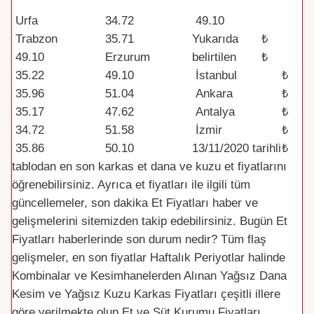
Şehir /Bölge
Dana Kesim
Kuzu Kesim
Par
Urfa
34.72
49.10
a
Trabzon
35.71
Yukarıda
₺
(TR
49.10
Erzurum
belirtilen
₺
Y)
35.22
49.10
İstanbul
₺
35.96
51.04
Ankara
₺
35.17
47.62
Antalya
₺
34.72
51.58
İzmir
₺
35.86
50.10
13/11/2020
tarihli
₺
tablodan en son karkas et dana ve kuzu et fiyatlarını
öğrenebilirsiniz. Ayrıca et fiyatları ile ilgili tüm
güncellemeler, son dakika Et Fiyatları haber ve
gelişmelerini sitemizden takip edebilirsiniz. Bugün Et
Fiyatları haberlerinde son durum nedir? Tüm flaş
gelişmeler, en son fiyatlar Haftalık Periyotlar halinde
Kombinalar ve Kesimhanelerden Alınan Yağsız Dana
Kesim ve Yağsız Kuzu Karkas Fiyatları çeşitli illere
göre verilmekte olup Et ve Süt Kurumu Fiyatları