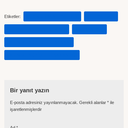
Etiketler:
2010 KURBAN FIYATLARI
ET FIYATLARI
ET FIYATLARI DÜŞECEK MI?
KURBAN 2010
TARIM VE KÖY İŞLERI BAKANI
TARIM VE KÖYIŞLERI BAKANLIĞI
Bir yanıt yazın
E-posta adresiniz yayınlanmayacak.
Gerekli alanlar
*
ile
işaretlenmişlerdir
Ad
*