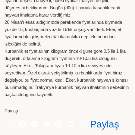
fiyatları düşer. Türkiye içindeki fiyatlar maliyetine gelir,
düşmesini bekliyorum. Bugün (dün) itibarıyla kasaplık canlı
hayvan ithalatına karar verdiğimiz
26 Nisan’ı esas aldığımızda perakende fiyatlarında kıymada
yüzde 15, kuşbaşında yüzde 16’lık düşüş var’ dedi. Eker, et
fiyatlarındaki gelişmeleri dakika dakika cep telefonundan
izlediğini de belirtti.
Kurbanlık et fiyatlarının kilogram önceki güne göre 0.5 ila 1 lira
düşerek, ortalama kilogram fiyatının 10-10.5 lira olduğunu
söyleyen Eker, ‘Kilogram fiyatı 10-10.5 lira seviyesinde
seyrediyor. Özel olarak yetiştirilmiş kurbanlıklarda fiyat biraz
değişiyor, bu fiyat normal’ dedi. Eker, kurbanlık hayvan sıkıntısı
bulunmadığını, Trakya’ya kurbanlık hayvan ithalatının sebebinin
başka olduğunu kaydetti.
Paylaş :
Paylaş