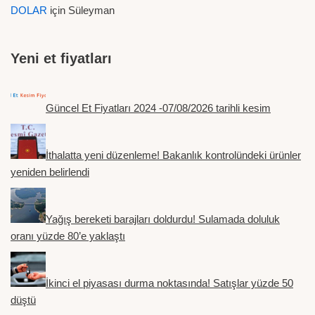
DOLAR
için
Süleyman
Yeni et fiyatları
Güncel Et Fiyatları 2024 -07/08/2026 tarihli kesim
İthalatta yeni düzenleme! Bakanlık kontrolündeki ürünler
yeniden belirlendi
Yağış bereketi barajları doldurdu! Sulamada doluluk
oranı yüzde 80’e yaklaştı
İkinci el piyasası durma noktasında! Satışlar yüzde 50
düştü