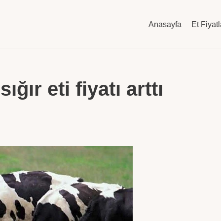
Anasayfa
Et Fiyatl
ır eti fiyatı arttı