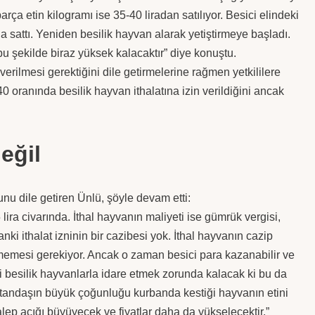
ça etin kilogramı ise 35-40 liradan satılıyor. Besici elindeki
sattı. Yeniden besilik hayvan alarak yetiştirmeye başladı.
u şekilde biraz yüksek kalacaktır” diye konuştu.
rilmesi gerektiğini dile getirmelerine rağmen yetkililere
0 oranında besilik hayvan ithalatına izin verildiğini ancak
eğil
u dile getiren Ünlü, şöyle devam etti:
lira civarında. İthal hayvanın maliyeti ise gümrük vergisi,
nki ithalat izninin bir cazibesi yok. İthal hayvanın cazip
eçmemesi gerekiyor. Ancak o zaman besici para kazanabilir ve
ki besilik hayvanlarla idare etmek zorunda kalacak ki bu da
atandaşın büyük çoğunluğu kurbanda kestiği hayvanın etini
talep açığı büyüyecek ve fiyatlar daha da yükselecektir.”