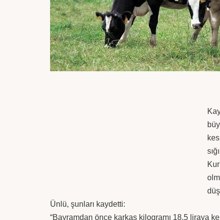
Kay
büy
kes
sığı
Kur
olm
düş
Ünlü, şunları kaydetti:
“Bayramdan önce karkas kilogramı 18,5 liraya ke