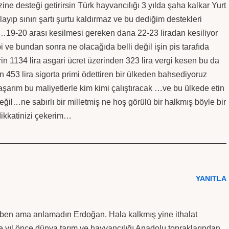
e desteği getirirsin Türk hayvancılığı 3 yılda şaha kalkar Yurt
layıp sınırı şartı şurtu kaldırmaz ve bu dediğim destekleri
…19-20 arası kesilmesi gereken dana 22-23 liradan kesiliyor
i ve bundan sonra ne olacağıda belli değil işin pis tarafıda
 1134 lira asgari ücret üzerinden 323 lira vergi kesen bu da
n 453 lira sigorta primi ödettiren bir ülkeden bahsediyoruz
şarım bu maliyetlerle kim kimi çalıştıracak …ve bu ülkede etin
değil…ne sabırlı bir milletmiş ne hoş görülü bir halkmış böyle bir
dikkatinizi çekerim…
YANITLA
 ben ama anlamadın Erdoğan. Hala kalkmış yine ithalat
e yıl önce dünya tarım ve hayvancılığı Anadolu topraklarından