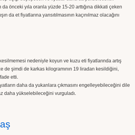
ın da önceki yıla oranla yüzde 15-20 arttığına dikkati çeken
şın da et fiyatlarına yansıtılmasının kaçınılmaz olacağını
silmemesi nedeniyle koyun ve kuzu eti fiyatlarında artış
 de şimdi de karkas kilogramının 19 liradan kesildiğini,
fade etti.
tların daha da yukarılara çıkmasını engelleyebileceğini dile
iraz daha yükselebileceğini vurguladı.
laş