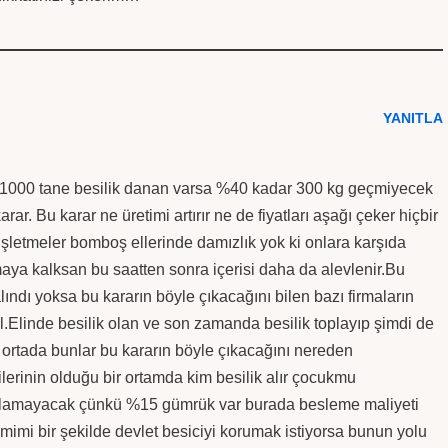
YANITLA
de 1000 tane besilik danan varsa %40 kadar 300 kg geçmiyecek
rar. Bu karar ne üretimi artırır ne de fiyatları aşağı çeker hiçbir
şletmeler bomboş ellerinde damızlık yok ki onlara karşıda
maya kalksan bu saatten sonra içerisi daha da alevlenir.Bu
lındı yoksa bu kararın böyle çıkacağını bilen bazı firmaların
il.Elinde besilik olan ve son zamanda besilik toplayıp şimdi de
li ortada bunlar bu kararın böyle çıkacağını nereden
ilerinin olduğu bir ortamda kim besilik alır çocukmu
ağlamayacak çünkü %15 gümrük var burada besleme maliyeti
mimi bir şekilde devlet besiciyi korumak istiyorsa bunun yolu