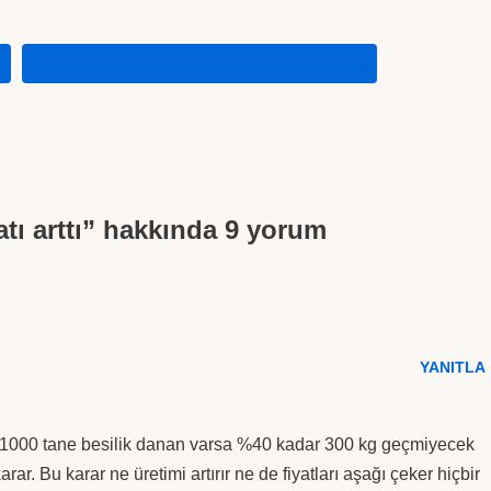
KAYSERI TICARET BORSASI BAŞKANI
atı arttı” hakkında 9 yorum
YANITLA
de 1000 tane besilik danan varsa %40 kadar 300 kg geçmiyecek
rar. Bu karar ne üretimi artırır ne de fiyatları aşağı çeker hiçbir