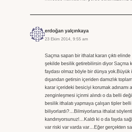
erdoğan yalçınkaya
23 Ekim 2014, 9:55 am
Saçma sapan bir ithalat kararı çıktı elin
şekilde besilik getirebilirsin diyor Saçma ka
faydası olmaz böyle bir dünya yok.Büyük i
dışarıdan getirsin içeriden damızlık topla
karar içerideki besiciyi korumak adınamı a
zenginleşmesi içinmi alındı o da belli değ
besilik ithalatı yapmaya çalışan tipler bel
biliyorlardı?…Bilmiyorlarsa ithalat söylent
kandırıyorsunuz!…Kaldı ki o da fayda s
var riski var varda var…Eğer gerçekten sa