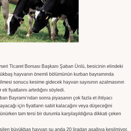
seri Ticaret Borsası Başkanı Şaban Ünlü, besicinin elindeki
ükbaş hayvanın önemli bölümünün kurban bayramında
ilmesi sonucu kesime gidecek hayvan sayısının azalmasının
r eti fiyatlarını artırdığını söyledi.
ban Bayramı’ndan sonra piyasanın çok fazla et ihtiyacı
ayacağı için fiyatların sabit kalacağını veya düşeceğini
ünürken tam tersi bir durumla karşılaşıldığına dikkati çeken
silen büyükbaş hayvan şu anda 20 liradan aşağıya kesilmiyor.