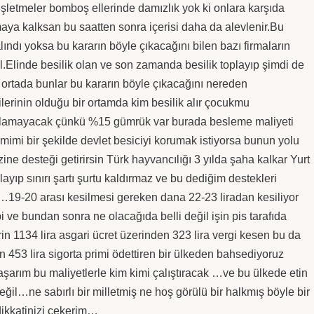
şletmeler bomboş ellerinde damızlık yok ki onlara karşıda
maya kalksan bu saatten sonra içerisi daha da alevlenir.Bu
lındı yoksa bu kararın böyle çıkacağını bilen bazı firmaların
il.Elinde besilik olan ve son zamanda besilik toplayıp şimdi de
li ortada bunlar bu kararın böyle çıkacağını nereden
ilerinin olduğu bir ortamda kim besilik alır çocukmu
ağlamayacak çünkü %15 gümrük var burada besleme maliyeti
mimi bir şekilde devlet besiciyi korumak istiyorsa bunun yolu
e desteği getirirsin Türk hayvancılığı 3 yılda şaha kalkar Yurt
layıp sınırı şartı şurtu kaldırmaz ve bu dediğim destekleri
…19-20 arası kesilmesi gereken dana 22-23 liradan kesiliyor
i ve bundan sonra ne olacağıda belli değil işin pis tarafıda
 1134 lira asgari ücret üzerinden 323 lira vergi kesen bu da
n 453 lira sigorta primi ödettiren bir ülkeden bahsediyoruz
şarım bu maliyetlerle kim kimi çalıştıracak …ve bu ülkede etin
değil…ne sabırlı bir milletmiş ne hoş görülü bir halkmış böyle bir
dikkatinizi çekerim…