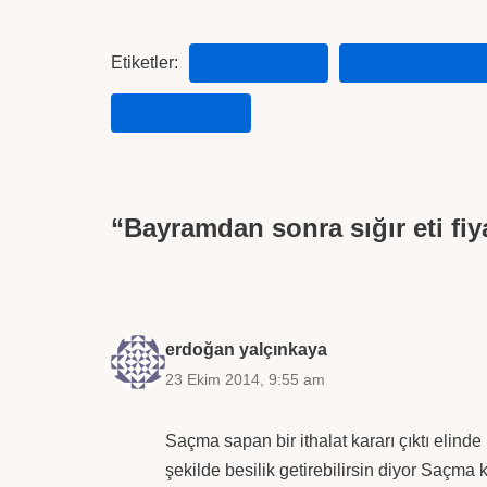
Etiketler:
ET FIYATLARI
INEK FIYATLARI
ŞABAN ÜNLÜ
“Bayramdan sonra sığır eti fiy
erdoğan yalçınkaya
23 Ekim 2014, 9:55 am
Saçma sapan bir ithalat kararı çıktı elin
şekilde besilik getirebilirsin diyor Saçma ka