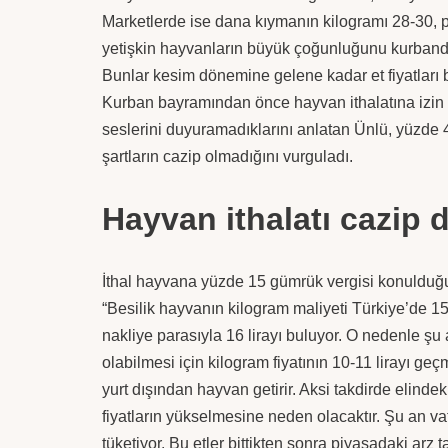
Marketlerde ise dana kıymanın kilogramı 28-30, par
yetişkin hayvanların büyük çoğunluğunu kurbanda 
Bunlar kesim dönemine gelene kadar et fiyatları b
Kurban bayramından önce hayvan ithalatına izin ve
seslerini duyuramadıklarını anlatan Ünlü, yüzde 4
şartların cazip olmadığını vurguladı.
Hayvan ithalatı cazip d
İthal hayvana yüzde 15 gümrük vergisi konulduğun
“Besilik hayvanın kilogram maliyeti Türkiye’de 15 
nakliye parasıyla 16 lirayı buluyor. O nedenle şu a
olabilmesi için kilogram fiyatının 10-11 lirayı g
yurt dışından hayvan getirir. Aksi takdirde elinde
fiyatların yükselmesine neden olacaktır. Şu an v
tüketiyor. Bu etler bittikten sonra piyasadaki arz 