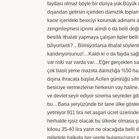
faydası olmaz böyle bir dünya yok.Büyük i
dışarıdan getirsin içeriden damızlık topla
karar içerideki besiciyi korumak adınamı a
zenginleşmesi içinmi alındı o da belli değ
besilik ithalatı yapmaya çalışan tipler bel
biliyorlardı?…Bilmiyorlarsa ithalat söylent
kandırıyorsunuz!…Kaldı ki o da fayda s
var riski var varda var…Eğer gerçekten sa
çok basit yeme mazota damızlığa %50 hazin
dışına ihracata başlar.Acilen gümrüğü sıfır
besiciye vermezlerse herkesin vay haline
ve devlet seyir ediyor sinema seyreder gib
bu…Bana yeryüzünde bir tane ülke gösterin
yetmiyor 811 lira net asgari ücret üzerinde
herhalde işsiz olacak bu ülkede olmasa şa
kilosu 35-40 lira yarın ne olacağıda belli 
milletide halkıda her yerde bulamazsınız 