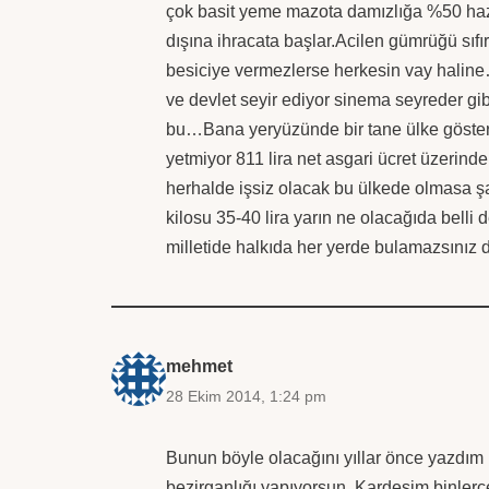
çok basit yeme mazota damızlığa %50 hazin
dışına ihracata başlar.Acilen gümrüğü sıfır
besiciye vermezlerse herkesin vay haline
ve devlet seyir ediyor sinema seyreder gib
bu…Bana yeryüzünde bir tane ülke gösterin
yetmiyor 811 lira net asgari ücret üzerinde
herhalde işsiz olacak bu ülkede olmasa şa
kilosu 35-40 lira yarın ne olacağıda belli 
milletide halkıda her yerde bulamazsınız 
mehmet
28 Ekim 2014, 1:24 pm
Bunun böyle olacağını yıllar önce yazdım
bezirganlığı yapıyorsun. Kardeşim binlerc