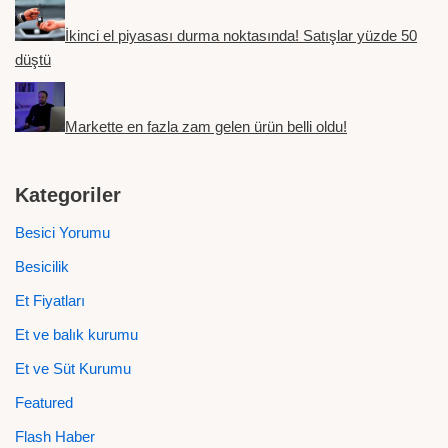
İkinci el piyasası durma noktasında! Satışlar yüzde 50
düştü
Markette en fazla zam gelen ürün belli oldu!
Kategoriler
Besici Yorumu
Besicilik
Et Fiyatları
Et ve balık kurumu
Et ve Süt Kurumu
Featured
Flash Haber