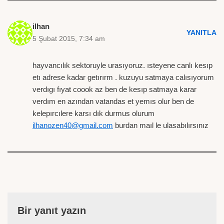
ilhan
YANITLA
5 Şubat 2015, 7:34 am
hayvancılık sektoruyle urasıyoruz. ısteyene canlı kesıp
etı adrese kadar getırırm . kuzuyu satmaya calısıyorum
verdıgı fıyat coook az ben de kesıp satmaya karar
verdım en azından vatandas et yemıs olur ben de
kelepırcılere karsı dık durmus olurum
ilhanozen40@gmail.com
burdan maıl le ulasabılırsınız
Bir yanıt yazın