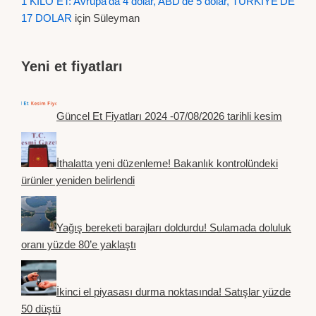
1 KİLO ET: Avrupa'da 4 dolar, ABD'de 5 dolar, TÜRKİYE'DE
17 DOLAR
için
Süleyman
Yeni et fiyatları
Güncel Et Fiyatları 2024 -07/08/2026 tarihli kesim
İthalatta yeni düzenleme! Bakanlık kontrolündeki
ürünler yeniden belirlendi
Yağış bereketi barajları doldurdu! Sulamada doluluk
oranı yüzde 80’e yaklaştı
İkinci el piyasası durma noktasında! Satışlar yüzde
50 düştü