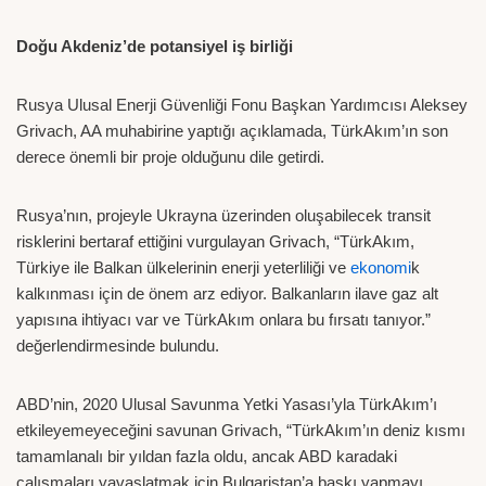
Doğu Akdeniz’de potansiyel iş birliği
Rusya Ulusal Enerji Güvenliği Fonu Başkan Yardımcısı Aleksey
Grivach, AA muhabirine yaptığı açıklamada, TürkAkım’ın son
derece önemli bir proje olduğunu dile getirdi.
Rusya’nın, projeyle Ukrayna üzerinden oluşabilecek transit
risklerini bertaraf ettiğini vurgulayan Grivach, “TürkAkım,
Türkiye ile Balkan ülkelerinin enerji yeterliliği ve
ekonomi
k
kalkınması için de önem arz ediyor. Balkanların ilave gaz alt
yapısına ihtiyacı var ve TürkAkım onlara bu fırsatı tanıyor.”
değerlendirmesinde bulundu.
ABD’nin, 2020 Ulusal Savunma Yetki Yasası’yla TürkAkım’ı
etkileyemeyeceğini savunan Grivach, “TürkAkım’ın deniz kısmı
tamamlanalı bir yıldan fazla oldu, ancak ABD karadaki
çalışmaları yavaşlatmak için Bulgaristan’a baskı yapmayı