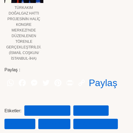
TÜRKAKIM
DOĞALGAZ HATTI
PROJESİNİN HALİÇ
KONGRE
MERKEZİ’NDE
DÜZENLENEN
TÖRENLE
GERÇEKLEŞTİRİLDİ.
(İSMAİL COŞKUN/
İSTANBUL-İHA)
Paylaş :
Paylaş
Etiketler:
2019 ET FIYATLARI
ET FIYATLARI
HABERLER
KARKAS ET
TAVUK FIYATLARI