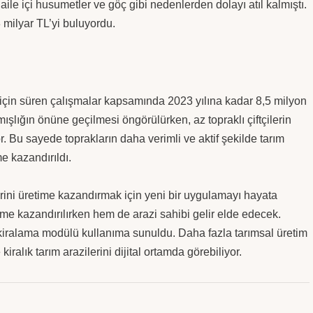
 aile içi husumetler ve göç gibi nedenlerden dolayı atıl kalmıştı.
milyar TL’yi buluyordu.
sı için süren çalışmalar kapsamında 2023 yılına kadar 8,5 milyon
şlığın önüne geçilmesi öngörülürken, az topraklı çiftçilerin
r. Bu sayede toprakların daha verimli ve aktif şekilde tarım
e kazandırıldı.
erini üretime kazandırmak için yeni bir uygulamayı hayata
time kazandırılırken hem de arazi sahibi gelir elde edecek.
i kiralama modülü kullanıma sunuldu. Daha fazla tarımsal üretim
iralık tarım arazilerini dijital ortamda görebiliyor.