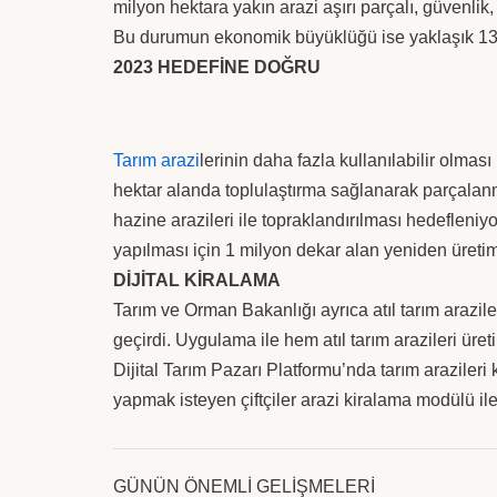
milyon hektara yakın arazi aşırı parçalı, güvenlik,
Bu durumun ekonomik büyüklüğü ise yaklaşık 13 
2023 HEDEFİNE DOĞRU
Tarım arazi
lerinin daha fazla kullanılabilir olma
hektar alanda toplulaştırma sağlanarak parçalanmı
hazine arazileri ile topraklandırılması hedefleniyo
yapılması için 1 milyon dekar alan yeniden üretim
DİJİTAL KİRALAMA
Tarım ve Orman Bakanlığı ayrıca atıl tarım arazil
geçirdi. Uygulama ile hem atıl tarım arazileri üre
Dijital Tarım Pazarı Platformu’nda tarım araziler
yapmak isteyen çiftçiler arazi kiralama modülü ile k
GÜNÜN ÖNEMLİ GELİŞMELERİ