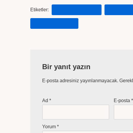
Etiketler:
2020 ET FIYATLARI
ET FIYATL
TAVUK FIYATLARI
Bir yanıt yazın
E-posta adresiniz yayınlanmayacak.
Gerekl
Ad
*
E-posta
Yorum
*