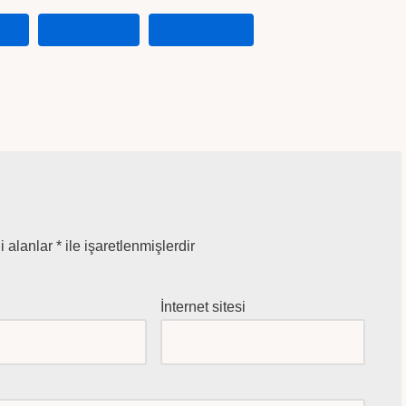
ARI
HABERLER
KARKAS ET
i alanlar
*
ile işaretlenmişlerdir
*
İnternet sitesi