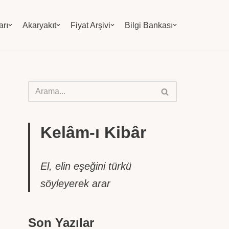
arı
Akaryakıt
Fiyat Arşivi
Bilgi Bankası
Kelâm-ı Kibâr
El, elin eşeğini türkü
söyleyerek arar
Son Yazılar