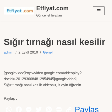
Etfiyat.com
İçeriğe
Güncel et fiyatları
geç
Sığır tırnağı nasıl kesilir
admin
2 Eylül 2010
Genel
[googlevideo]http://video.google.com/videoplay?
docid=-2012936684812954945[/googlevideo]
Sığır tırnağı nasıl kesilir videosu, izleyin öğrenin.
Paylaş :
Paylaş