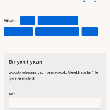
Etiketler:
SIĞIR
SIĞIR BAKIM VIDEO
SIĞIR BAKIMI
SIĞIR TIRNAK KESIMI
VIDEO
Bir yanıt yazın
E-posta adresiniz yayınlanmayacak.
Gerekli alanlar
*
ile
işaretlenmişlerdir
Ad
*