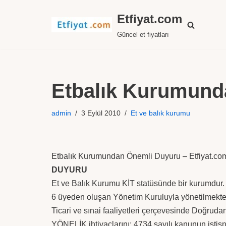
Etfiyat.com
İçeriğe
Güncel et fiyatları
geç
Etbalık Kurumund
admin
3 Eylül 2010
Et ve balık kurumu
Etbalık Kurumundan Önemli Duyuru – Etfiyat.co
DUYURU
Et ve Balık Kurumu KİT statüsünde bir kurumdur.
6 üyeden oluşan Yönetim Kuruluyla yönetilmekted
Ticari ve sınai faaliyetleri çerçevesinde Doğrud
YÖNELİK
ihtiyaçlarını; 4734 sayılı kanunun ist