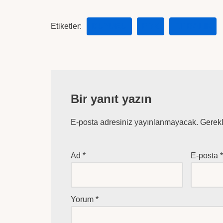
Etiketler:
DUYURU
EBK
ET BALIK
Bir yanıt yazın
E-posta adresiniz yayınlanmayacak.
Gerekl
Ad
*
E-posta
Yorum
*