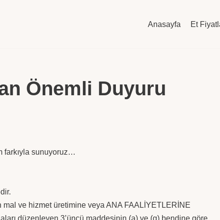
Anasayfa
Et Fiyatl
an Önemli Duyuru
m farkıyla sunuyoruz…
ir.
an mal ve hizmet üretimine veya
ANA FAALİYETLERİNE
isnaları düzenleyen 3’üncü maddesinin (a) ve (g) bendine göre