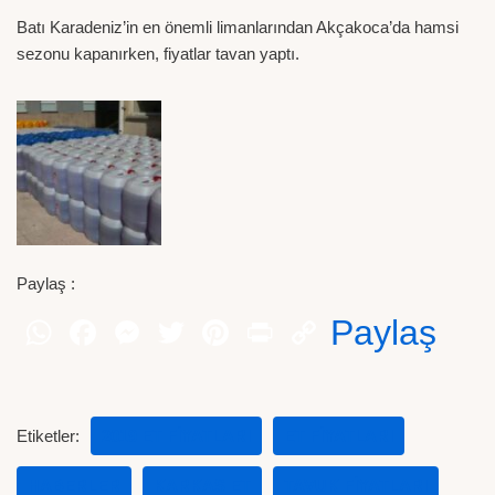
Batı Karadeniz’in en önemli limanlarından Akçakoca’da hamsi
sezonu kapanırken, fiyatlar tavan yaptı.
Paylaş :
Paylaş
Etiketler:
2019 ET FIYATLARI
ET FIYATLARI
HABERLER
KARKAS ET
TAVUK FIYATLARI