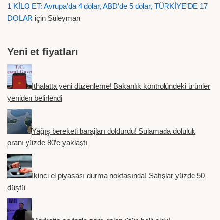
1 KİLO ET: Avrupa'da 4 dolar, ABD'de 5 dolar, TÜRKİYE'DE 17
DOLAR
için
Süleyman
Yeni et fiyatları
İthalatta yeni düzenleme! Bakanlık kontrolündeki ürünler
yeniden belirlendi
Yağış bereketi barajları doldurdu! Sulamada doluluk
oranı yüzde 80’e yaklaştı
İkinci el piyasası durma noktasında! Satışlar yüzde 50
düştü