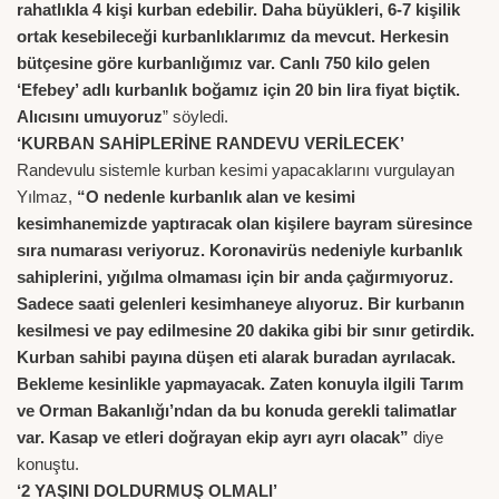
rahatlıkla 4 kişi kurban edebilir. Daha büyükleri, 6-7 kişilik
ortak kesebileceği kurbanlıklarımız da mevcut. Herkesin
bütçesine göre kurbanlığımız var. Canlı 750 kilo gelen
‘Efebey’ adlı kurbanlık boğamız için 20 bin lira fiyat biçtik.
Alıcısını umuyoruz
” söyledi.
‘KURBAN SAHİPLERİNE RANDEVU VERİLECEK’
Randevulu sistemle kurban kesimi yapacaklarını vurgulayan
Yılmaz,
“O nedenle kurbanlık alan ve kesimi
kesimhanemizde yaptıracak olan kişilere bayram süresince
sıra numarası veriyoruz. Koronavirüs nedeniyle kurbanlık
sahiplerini, yığılma olmaması için bir anda çağırmıyoruz.
Sadece saati gelenleri kesimhaneye alıyoruz. Bir kurbanın
kesilmesi ve pay edilmesine 20 dakika gibi bir sınır getirdik.
Kurban sahibi payına düşen eti alarak buradan ayrılacak.
Bekleme kesinlikle yapmayacak. Zaten konuyla ilgili Tarım
ve Orman Bakanlığı’ndan da bu konuda gerekli talimatlar
var. Kasap ve etleri doğrayan ekip ayrı ayrı olacak”
diye
konuştu.
‘2 YAŞINI DOLDURMUŞ OLMALI’