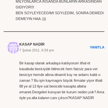
MILYONLARCA INSANDA BUNLARIN ARKASINDAN
GIDIYOR!!!
BEN SOYLEYECEGIMI SOYLEDIM, SONRA DEMEDI
DEMEYIN HAA :)))
KASAP NADİR
YANITLA
7 Şubat 2011, 6:59 pm
Bir kasap olarak arkadaşa katılıyorum ithal et
kasabıda besiciyide bitirecek hem faizsiz para ver
besiciye hemde altına dinamit koy ne anlamı kaldı o
zaman ? Bu işin kaymagını büyük firmalar yiyor ithali
8tl ye al 13 tlye sat besicide kasapta allaha
emanet.Dengeleri koruyan bir kurum neden yok? Ama
öyle ya alta kalanın canı çıksın?KASAP NADİR