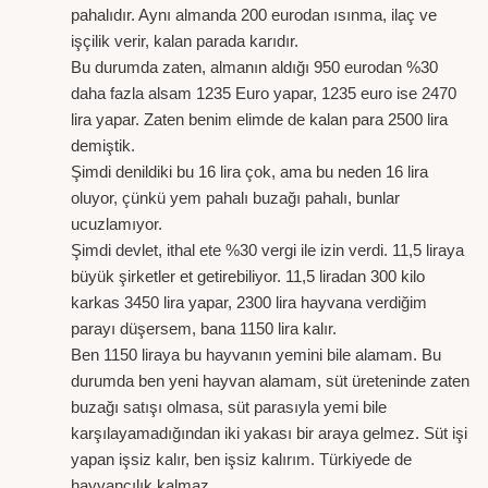
pahalıdır. Aynı almanda 200 eurodan ısınma, ilaç ve
işçilik verir, kalan parada karıdır.
Bu durumda zaten, almanın aldığı 950 eurodan %30
daha fazla alsam 1235 Euro yapar, 1235 euro ise 2470
lira yapar. Zaten benim elimde de kalan para 2500 lira
demiştik.
Şimdi denildiki bu 16 lira çok, ama bu neden 16 lira
oluyor, çünkü yem pahalı buzağı pahalı, bunlar
ucuzlamıyor.
Şimdi devlet, ithal ete %30 vergi ile izin verdi. 11,5 liraya
büyük şirketler et getirebiliyor. 11,5 liradan 300 kilo
karkas 3450 lira yapar, 2300 lira hayvana verdiğim
parayı düşersem, bana 1150 lira kalır.
Ben 1150 liraya bu hayvanın yemini bile alamam. Bu
durumda ben yeni hayvan alamam, süt üreteninde zaten
buzağı satışı olmasa, süt parasıyla yemi bile
karşılayamadığından iki yakası bir araya gelmez. Süt işi
yapan işsiz kalır, ben işsiz kalırım. Türkiyede de
hayvancılık kalmaz.