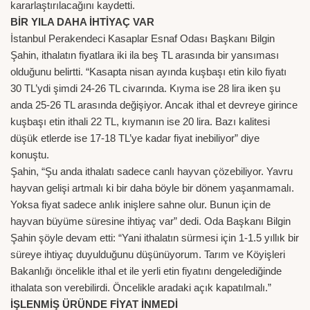
kararlaştırılacağını kaydetti.
BİR YILA DAHA İHTİYAÇ VAR
İstanbul Perakendeci Kasaplar Esnaf Odası Başkanı Bilgin
Şahin, ithalatın fiyatlara iki ila beş TL arasında bir yansıması
olduğunu belirtti. “Kasapta nisan ayında kuşbaşı etin kilo fiyatı
30 TL’ydi şimdi 24-26 TL civarında. Kıyma ise 28 lira iken şu
anda 25-26 TL arasında değişiyor. Ancak ithal et devreye girince
kuşbaşı etin ithali 22 TL, kıymanın ise 20 lira. Bazı kalitesi
düşük etlerde ise 17-18 TL’ye kadar fiyat inebiliyor” diye
konuştu.
Şahin, “Şu anda ithalatı sadece canlı hayvan çözebiliyor. Yavru
hayvan gelişi artmalı ki bir daha böyle bir dönem yaşanmamalı.
Yoksa fiyat sadece anlık inişlere sahne olur. Bunun için de
hayvan büyüme süresine ihtiyaç var” dedi. Oda Başkanı Bilgin
Şahin şöyle devam etti: “Yani ithalatın sürmesi için 1-1.5 yıllık bir
süreye ihtiyaç duyulduğunu düşünüyorum. Tarım ve Köyişleri
Bakanlığı öncelikle ithal et ile yerli etin fiyatını dengelediğinde
ithalata son verebilirdi. Öncelikle aradaki açık kapatılmalı.”
İŞLENMİŞ ÜRÜNDE FİYAT İNMEDİ