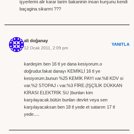
işyerlerini alir karar tarim bakaninin insan kurşunu kendi
baçagina sikarmi ???
ali doğanay
YANITLA
12 Ocak 2011, 2:09 pm
kardeşim ben 16 tl ye dana kesiyorum.o
doğrudur.fakat danayı KEMİKLİ 16 tl ye
kesiyorum.bunun %25 KEMİK PAYI var.%8 KDV si
var.%2 STOPAJ ı var.%3 FİRE.(İŞÇİLİK DÜKKAN
KİRASI ELEKTRİK SU )bunları kim
karşılayacak.bütün bunları devlet veya sen
karşılayacaksan ben 18 tl yede et satarım 17 tl
yede….