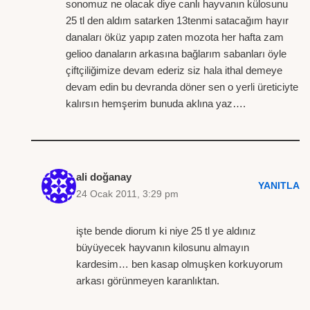
sonomuz ne olacak diye canlı hayvanın külosunu
25 tl den aldım satarken 13tenmi satacağım hayır
danaları öküz yapıp zaten mozota her hafta zam
gelioo danaların arkasına bağlarım sabanları öyle
çiftçiliğimize devam ederiz siz hala ithal demeye
devam edin bu devranda döner sen o yerli üreticiyte
kalırsın hemşerim bunuda aklına yaz….
ali doğanay
YANITLA
24 Ocak 2011, 3:29 pm
işte bende diorum ki niye 25 tl ye aldınız
büyüyecek hayvanın kilosunu almayın
kardesim… ben kasap olmuşken korkuyorum
arkası görünmeyen karanlıktan.