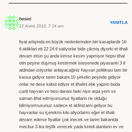
besici
YANITLA
22 Aralık 2010, 7:24 am
fiyat artişinda en büyük nedenlerinden biri kasaplardir 16
tl aldiklari eti 22 24 tl satiyorlar bide çikmiş diyorki et ithali
devam etsin şu anda kimse kesim yapmiyor hepsi ithal
etin peşine düşmuş kestirmek isteyenede piyasanin 3 tl
aldindan istiyorlar anlayacağiniz hayvan politikasi tam bir
kaosa gidiyor tarim bakani 10 şirketin peşinde gidiyor
onlar ne dese kabul ediyor et ithalini ebk yapsin buda
canli hayvan ve besi danasi beki niye arpa yem ve
saman ithal edmiyorsunuz fiyatlarin ne olduğu
bilmiyormusunuz sadece et aklinizami geliyor bu
hayvanlar su içerekmi kilo aliyorlarmi eğer et ithali
devam ederse fiyatlar çok inecek ve tarim bakanida
mecbur 3 lira teşfik verecek yada kiredi alanlarin ev ve