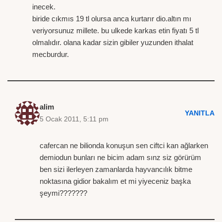
inecek.
biride cıkmıs 19 tl olursa anca kurtarır dio.altın mı
veriyorsunuz millete. bu ulkede karkas etin fiyatı 5 tl
olmalıdır. olana kadar sizin gibiler yuzunden ithalat
mecburdur.
alim
YANITLA
5 Ocak 2011, 5:11 pm
cafercan ne bilionda konuşun sen ciftci kan ağlarken
demiodun bunları ne bicim adam sınz siz görürüm
ben sizi ilerleyen zamanlarda hayvancılık bitme
noktasına gidior bakalım et mi yiyeceniz başka
şeymi???????