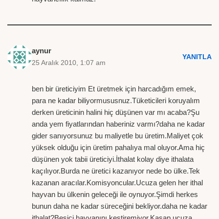
aynur
YANITLA
25 Aralık 2010, 1:07 am
ben bir üreticiyim Et üretmek için harcadığım emek,
para ne kadar biliyormususnuz.Tüketicileri koruyalım
derken üreticinin halini hiç düşünen var mı acaba?Şu
anda yem fiyatlarından haberiniz varmı?daha ne kadar
gider sanıyorsunuz bu maliyetle bu üretim.Maliyet çok
yüksek olduğu için üretim pahalıya mal oluyor.Ama hiç
düşünen yok tabii üreticiyi.İthalat kolay diye ithalata
kaçılıyor.Burda ne üretici kazanıyor nede bo ülke.Tek
kazanan aracılar.Komisyoncular.Ucuza gelen her ithal
hayvan bu ülkenin geleceği ile oynuyor.Şimdi herkes
bunun daha ne kadar süreceğini bekliyor.daha ne kadar
ithalat?Besici hayvanını kestiremiyor.Kasap ucuza