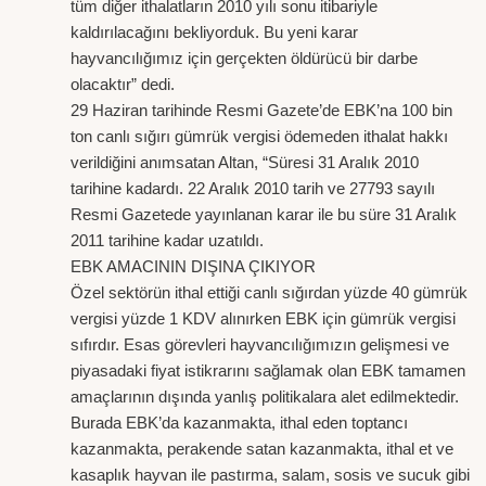
tüm diğer ithalatların 2010 yılı sonu itibariyle
kaldırılacağını bekliyorduk. Bu yeni karar
hayvancılığımız için gerçekten öldürücü bir darbe
olacaktır” dedi.
29 Haziran tarihinde Resmi Gazete’de EBK’na 100 bin
ton canlı sığırı gümrük vergisi ödemeden ithalat hakkı
verildiğini anımsatan Altan, “Süresi 31 Aralık 2010
tarihine kadardı. 22 Aralık 2010 tarih ve 27793 sayılı
Resmi Gazetede yayınlanan karar ile bu süre 31 Aralık
2011 tarihine kadar uzatıldı.
EBK AMACININ DIŞINA ÇIKIYOR
Özel sektörün ithal ettiği canlı sığırdan yüzde 40 gümrük
vergisi yüzde 1 KDV alınırken EBK için gümrük vergisi
sıfırdır. Esas görevleri hayvancılığımızın gelişmesi ve
piyasadaki fiyat istikrarını sağlamak olan EBK tamamen
amaçlarının dışında yanlış politikalara alet edilmektedir.
Burada EBK’da kazanmakta, ithal eden toptancı
kazanmakta, perakende satan kazanmakta, ithal et ve
kasaplık hayvan ile pastırma, salam, sosis ve sucuk gibi