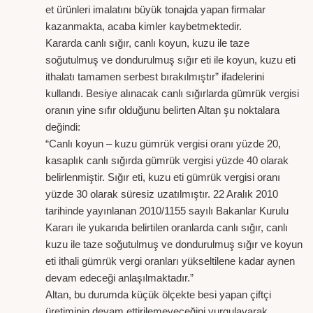
et ürünleri imalatını büyük tonajda yapan firmalar
kazanmakta, acaba kimler kaybetmektedir.
Kararda canlı sığır, canlı koyun, kuzu ile taze
soğutulmuş ve dondurulmuş sığır eti ile koyun, kuzu eti
ithalatı tamamen serbest bırakılmıştır” ifadelerini
kullandı. Besiye alınacak canlı sığırlarda gümrük vergisi
oranın yine sıfır olduğunu belirten Altan şu noktalara
değindi:
“Canlı koyun – kuzu gümrük vergisi oranı yüzde 20,
kasaplık canlı sığırda gümrük vergisi yüzde 40 olarak
belirlenmiştir. Sığır eti, kuzu eti gümrük vergisi oranı
yüzde 30 olarak süresiz uzatılmıştır. 22 Aralık 2010
tarihinde yayınlanan 2010/1155 sayılı Bakanlar Kurulu
Kararı ile yukarıda belirtilen oranlarda canlı sığır, canlı
kuzu ile taze soğutulmuş ve dondurulmuş sığır ve koyun
eti ithali gümrük vergi oranları yükseltilene kadar aynen
devam edeceği anlaşılmaktadır.”
Altan, bu durumda küçük ölçekte besi yapan çiftçi
üretiminin devam ettirilemeyeceğini vurgulayarak,