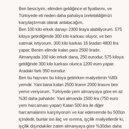
Ben besiciyim, elimden geldiğince et fiyatlarını, ve
Türkiyede eti neden daha pahalıya üretebildiğimizi
karşılaştırmalı olarak anlatacağım.
Ben 100 kilo erkek danayı 2300 liraya alabiliyorum. 575
kiloya getirdiğimde 300 kilo karkası oluyor, ve ben
satmak istiyorum. 300 kilo karkas 16 liradan 4800 lira
yapar. Benim elimde kalan para 2500 liradır.
Almanyada 100 kilo erkek dana, 250 eurodur, 575 kiloya
geldiğinde 300 kilo karkası olunca 1200 euro yapar.
Aradaki fark 950 eurodur.
Ben bu hayvanı bu kiloya getirirken maliyetimin %80i
yemdir. Yani bana kalan 2500 liranın 2000 lirasını ben
yeme veriyorum. Türkiyede yem almanyaya göre en az
%30 daha pahalıdır. Yani almanda 1500 lira (750 euro
yem harcaması yapar) Kalan 500 lira ile diğer
harcamalarımı karşılıyorum ve kar edersemde bu 500ün
içindedir, bunlar ise ilaç ve ısınma, işçilik maliyetlerdir ki,
işçilik dışındakiler zaten almanyaya göre %30dan daha