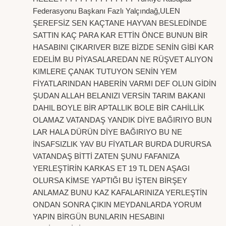
Federasyonu Başkanı Fazlı Yalçındağ,ULEN
ŞEREFSİZ SEN KAÇTANE HAYVAN BESLEDİNDE
SATTIN KAÇ PARA KAR ETTİN ÖNCE BUNUN BİR
HASABINI ÇIKARIVER BIZE BİZDE SENİN GİBİ KAR
EDELİM BU PİYASALAREDAN NE RÜŞVET ALIYON
KIMLERE ÇANAK TUTUYON SENİN YEM
FİYATLARINDAN HABERİN VARMI DEF OLUN GİDİN
ŞUDAN ALLAH BELANIZI VERSİN TARIM BAKANI
DAHIL BOYLE BİR APTALLIK BOLE BİR CAHİLLİK
OLAMAZ VATANDAŞ YANDIK DİYE BAĞIRIYO BUN
LAR HALA DÜRÜN DİYE BAĞIRIYO BU NE
İNSAFSIZLIK YAV BU FİYATLAR BURDA DURURSA
VATANDAŞ BİTTİ ZATEN ŞUNU FAFANIZA
YERLEŞTİRİN KARKAS ET 19 TL DEN AŞAGI
OLURSA KİMSE YAPTIĞI BU İŞTEN BİRŞEY
ANLAMAZ BUNU KAZ KAFALARINIZA YERLEŞTİN
ONDAN SONRA ÇIKIN MEYDANLARDA YORUM
YAPIN BİRGÜN BUNLARIN HESABINI