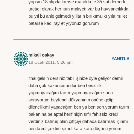
yapsın 18 alıpda kımse marakkete 35 sat demedı
uretıcı olarak her ısın malıyetı var bu hayvancılıkda
bu yıl bu ahle gelmedı yılların bırıkımı.ıkı yıla mıllet
batarsa kaclıray et yıyonuz gorurum
mikail oskay
YANITLA
18 Ocak 2011, 5:26 pm
ithal gelsin dersiniz tabii işinize öyle geliyor demii
daha çok kazanıosundur ben besicilik
yapmayacağım tarım yapmayacağım sana
soruyorum beyfendi dükyanının önüne gelip
dilencilikmi yapacağım ben ya ben soruyorum tarım
bakanına be aptal herif niçin sıfır fahissiz kredi
verdiniz batmış olan çiftçiyi dahada batırmak içinmi
ben kredi çektim şimdi kara kara düşünü yorum