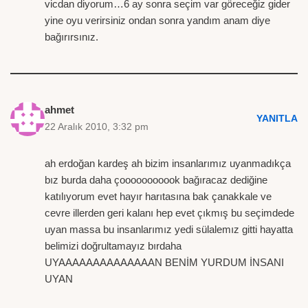
vicdan diyorum…6 ay sonra seçim var göreceğiz gider
yine oyu verirsiniz ondan sonra yandım anam diye
bağırırsınız.
ahmet
YANITLA
22 Aralık 2010, 3:32 pm
ah erdoğan kardeş ah bizim insanlarımız uyanmadıkça
bız burda daha çooooooooook bağıracaz dediğine
katılıyorum evet hayır harıtasına bak çanakkale ve
cevre illerden geri kalanı hep evet çıkmış bu seçimdede
uyan massa bu insanlarımız yedi sülalemız gitti hayatta
belimizi doğrultamayız bırdaha
UYAAAAAAAAAAAAAAN BENİM YURDUM İNSANI
UYAN