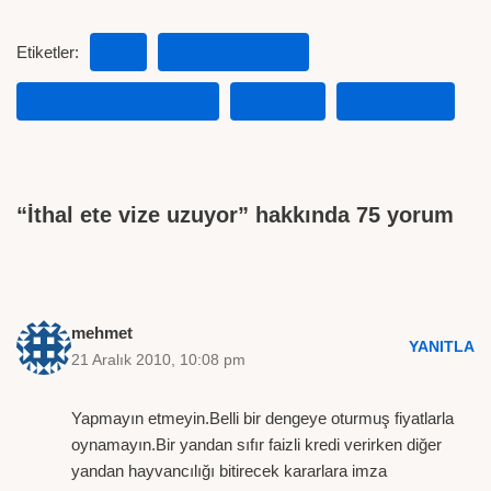
Etiketler:
EBK
ET ITHALAT IZNI
ET VE BALIK KURUMU
ITHAL ET
KARKAS ET
“İthal ete vize uzuyor” hakkında 75 yorum
mehmet
YANITLA
21 Aralık 2010, 10:08 pm
Yapmayın etmeyin.Belli bir dengeye oturmuş fiyatlarla
oynamayın.Bir yandan sıfır faizli kredi verirken diğer
yandan hayvancılığı bitirecek kararlara imza