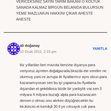
VERİCEKSİNİZ SAYIN TARIM BAKANI O KOLTUK
SANADA KALMAZ BİRGÜN BELANIDA BULURSUN
YEME MAZLUMUN HAKKINI ÇIKAR AHESTE
AHESTE
ali doğanay
YANITLA
12 Ocak 2011, 2:15 pm
biz yıllardan beri mazota benzine dışarıya para
veriyoruz.ayreten doğalgazada.birazda ete verelim ne
olurmuş yani.ve avrupa ile fiyatlarımız aynı olsun.para
kazanamıyosan sen bu işi yapama.bu fiyatlarla
dışarıdan et gelebiliosa bizde bir yanlışlık var.sen 3
milyara 4 milyara buzağı alpta para kazanacam
dersen o olmaz.onu alırken düşüğnecektin bu
bir.ikincisi et kemikjli 30 tl ye cıksaydı cok para