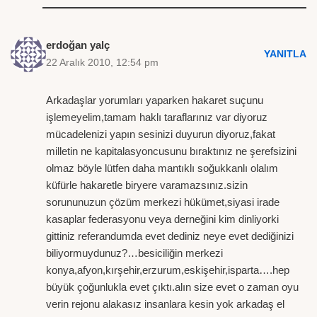
erdoğan yalç
YANITLA
22 Aralık 2010, 12:54 pm
Arkadaşlar yorumları yaparken hakaret suçunu
işlemeyelim,tamam haklı taraflarınız var diyoruz
mücadelenizi yapın sesinizi duyurun diyoruz,fakat
milletin ne kapitalasyoncusunu bıraktınız ne şerefsizini
olmaz böyle lütfen daha mantıklı soğukkanlı olalım
küfürle hakaretle biryere varamazsınız.sizin
sorununuzun çözüm merkezi hükümet,siyasi irade
kasaplar federasyonu veya derneğini kim dinliyorki
gittiniz referandumda evet dediniz neye evet dediğinizi
biliyormuydunuz?…besiciliğin merkezi
konya,afyon,kırşehir,erzurum,eskişehir,isparta….hep
büyük çoğunlukla evet çıktı.alın size evet o zaman oyu
verin rejonu alakasız insanlara kesin yok arkadaş el