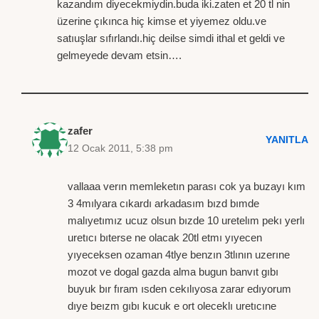
kazandım diyecekmiydin.buda iki.zaten et 20 tl nin
üzerine çıkınca hiç kimse et yiyemez oldu.ve
satıuşlar sıfırlandı.hiç deilse simdi ithal et geldi ve
gelmeyede devam etsin….
zafer
YANITLA
12 Ocak 2011, 5:38 pm
vallaaa verın memleketın parası cok ya buzayı kım
3 4mılyara cıkardı arkadasım bızd bımde
malıyetımız ucuz olsun bızde 10 uretelım pekı yerlı
uretıcı bıterse ne olacak 20tl etmı yıyecen
yıyeceksen ozaman 4tlye benzın 3tlının uzerıne
mozot ve dogal gazda alma bugun banvıt gıbı
buyuk bır fıram ısden cekılıyosa zarar edıyorum
dıye beızm gıbı kucuk e ort oleceklı uretıcıne