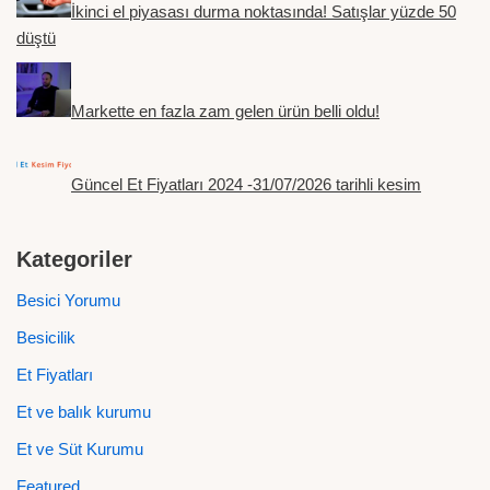
İkinci el piyasası durma noktasında! Satışlar yüzde 50
düştü
Markette en fazla zam gelen ürün belli oldu!
Güncel Et Fiyatları 2024 -31/07/2026 tarihli kesim
Kategoriler
Besici Yorumu
Besicilik
Et Fiyatları
Et ve balık kurumu
Et ve Süt Kurumu
Featured