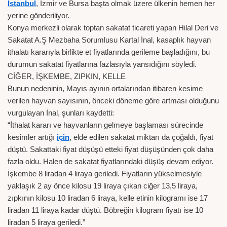
İstanbul
, İzmir ve Bursa başta olmak üzere ülkenin hemen her
yerine gönderiliyor.
Konya merkezli olarak toptan sakatat ticareti yapan Hilal Deri ve
Sakatat A.Ş Mezbaha Sorumlusu Kartal İnal, kasaplık hayvan
ithalatı kararıyla birlikte et fiyatlarında gerileme başladığını, bu
durumun sakatat fiyatlarına fazlasıyla yansıdığını söyledi.
CİĞER, İŞKEMBE, ZIPKIN, KELLE
Bunun nedeninin, Mayıs ayının ortalarından itibaren kesime
verilen hayvan sayısının, önceki döneme göre artması olduğunu
vurgulayan İnal, şunları kaydetti:
“İthalat kararı ve hayvanların gelmeye başlaması sürecinde
kesimler artığı
için
, elde edilen sakatat miktarı da çoğaldı, fiyat
düştü. Sakattaki fiyat düşüşü etteki fiyat düşüşünden çok daha
fazla oldu. Halen de sakatat fiyatlarındaki düşüş devam ediyor.
İşkembe 8 liradan 4 liraya geriledi. Fiyatların yükselmesiyle
yaklaşık 2 ay önce kilosu 19 liraya çıkan ciğer 13,5 liraya,
zıpkının kilosu 10 liradan 6 liraya, kelle etinin kilogramı ise 17
liradan 11 liraya kadar düştü. Böbreğin kilogram fiyatı ise 10
liradan 5 liraya geriledi.”