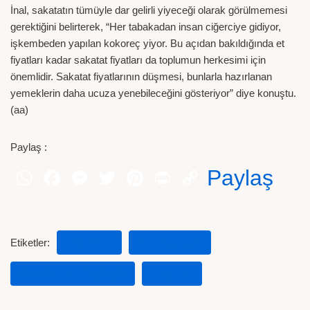
İnal, sakatatın tümüyle dar gelirli yiyeceği olarak görülmemesi
gerektiğini belirterek, “Her tabakadan insan ciğerciye gidiyor,
işkembeden yapılan kokoreç yiyor. Bu açıdan bakıldığında et
fiyatları kadar sakatat fiyatları da toplumun herkesimi için
önemlidir. Sakatat fiyatlarının düşmesi, bunlarla hazırlanan
yemeklerin daha ucuza yenebileceğini gösteriyor” diye konuştu.
(aa)
Paylaş :
Paylaş
Etiketler:
BESICILIK
ET FIYATLARI
GÜNCEL ET PIYASASI
ITHAL ET