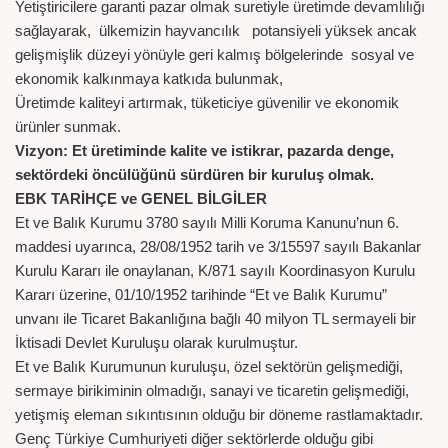
Yetiştiricilere garanti pazar olmak suretiyle üretimde devamlılığı
sağlayarak, ülkemizin hayvancılık potansiyeli yüksek ancak
gelişmişlik düzeyi yönüyle geri kalmış bölgelerinde sosyal ve
ekonomik kalkınmaya katkıda bulunmak,
Üretimde kaliteyi artırmak, tüketiciye güvenilir ve ekonomik
ürünler sunmak.
Vizyon: Et üretiminde kalite ve istikrar, pazarda denge,
sektördeki öncülüğünü sürdüren bir kuruluş olmak.
EBK TARİHÇE ve GENEL BİLGİLER
Et ve Balık Kurumu 3780 sayılı Milli Koruma Kanunu’nun 6.
maddesi uyarınca, 28/08/1952 tarih ve 3/15597 sayılı Bakanlar
Kurulu Kararı ile onaylanan, K/871 sayılı Koordinasyon Kurulu
Kararı üzerine, 01/10/1952 tarihinde “Et ve Balık Kurumu”
unvanı ile Ticaret Bakanlığına bağlı 40 milyon TL sermayeli bir
İktisadi Devlet Kuruluşu olarak kurulmuştur.
Et ve Balık Kurumunun kuruluşu, özel sektörün gelişmediği,
sermaye birikiminin olmadığı, sanayi ve ticaretin gelişmediği,
yetişmiş eleman sıkıntısının olduğu bir döneme rastlamaktadır.
Genç Türkiye Cumhuriyeti diğer sektörlerde olduğu gibi