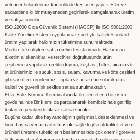
veteriner hekimlerimiz kontrolünde kesimleri yapılır. Etler ve
sakatatlar sıkı bir muayeneden geçirilerek damgalanarak üretim
ve satışa sunulur.
ISO 22000 Gıda Güvenlik Sistemi (HACCP) ile ISO 9001:2000
Kalite Yönetim Sistemi uygulanmak suretiyle kaliteli Standard
üretim yapılarak halkımızın tüketimine sunulmaktadır.
Modern teknolojilere sahip üretim tesislerimizde Halkımızın
tüketim alışkanlıkları ve tercihleri doğrultusunda ürün
çeşitlemesi yapılarak üretilen kıyma, kuşbaşı, biftek, pirzola vb.
et ürünlerimiz ile sucuk, sosis, salam, kavurma ve köfte çeşitleri
gibi şarküteri ürünlerimiz toptan ve perakende olarak ucuz
kaliteli ve güvenli bir şekilde satışa sunulmaktadır.
Et ve Balık Kurumu Kombinalarında üretilen etlerin bir kısmı
gövde halinde Bir kısmı da parçalanarak kemiksiz hale getirilip
toptan ve perakende olarak satışa sunulur.
Bugüne kadar ülke hayvancılığının gelişmesi, desteklenmesi ve
birim başına verimin artırılması ile sağlıklı güvenli kaliteli et ve et
ürünleri üreterek tüketicilerin beslenmesinde çok önemli görevler
üstlenmiş olan Kurumumuz bundan sonrada bu görevini başarı