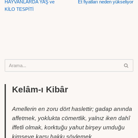
HAYVANLARDA YAŞ ve
Et fiyatları neden yükseliyor
KİLO TESPİTİ
Kelâm-ı Kibâr
Amellerin en zoru dört haslettir; gadap anında
affetmek, yoklukta cömertlik, yalnız iken dahî
iffetli olmak, korktuğu yahut birşey umduğu
kimseye karşı hakkı söylemek