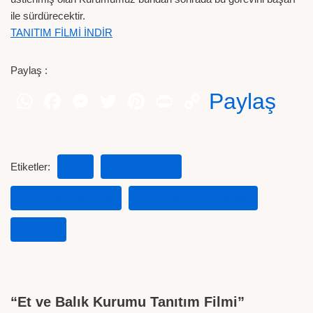
ile sürdürecektir.
TANITIM FİLMİ İNDİR
Paylaş :
Paylaş
Etiketler:
EBK
EBK TANITIM
EBK TANITIM FILMI
ET VE BALIK KURUMU
TANITIM
“Et ve Balık Kurumu Tanıtım Filmi”