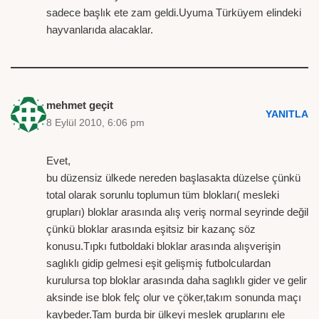
sadece başlık ete zam geldi.Uyuma Türküyem elindeki
hayvanlarıda alacaklar.
mehmet geçit
YANITLA
8 Eylül 2010, 6:06 pm
Evet,
bu düzensiz ülkede nereden başlasakta düzelse çünkü
total olarak sorunlu toplumun tüm blokları( mesleki
grupları) bloklar arasında alış veriş normal seyrinde değil
çünkü bloklar arasında eşitsiz bir kazanç söz
konusu.Tıpkı futboldaki bloklar arasında alışverişin
saglıklı gidip gelmesi eşit gelişmiş futbolculardan
kurulursa top bloklar arasında daha saglıklı gider ve gelir
aksinde ise blok felç olur ve çöker,takım sonunda maçı
kaybeder.Tam burda bir ülkeyi meslek gruplarını ele