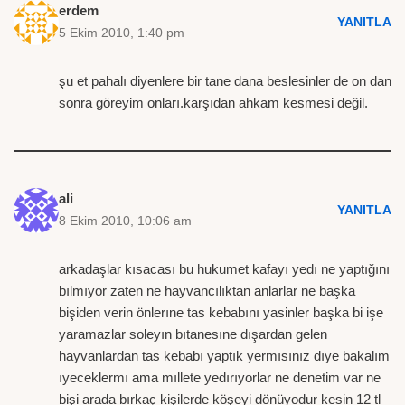
erdem
YANITLA
5 Ekim 2010, 1:40 pm
şu et pahalı diyenlere bir tane dana beslesinler de on dan
sonra göreyim onları.karşıdan ahkam kesmesi değil.
ali
YANITLA
8 Ekim 2010, 10:06 am
arkadaşlar kısacası bu hukumet kafayı yedı ne yaptığını
bılmıyor zaten ne hayvancılıktan anlarlar ne başka
bişiden verin önlerıne tas kebabını yasinler başka bi işe
yaramazlar soleyın bıtanesıne dışardan gelen
hayvanlardan tas kebabı yaptık yermısınız dıye bakalım
ıyeceklermı ama mıllete yedırıyorlar ne denetim var ne
bişi arada bırkaç kişilerde köşeyi dönüyodur kesin 12 tl