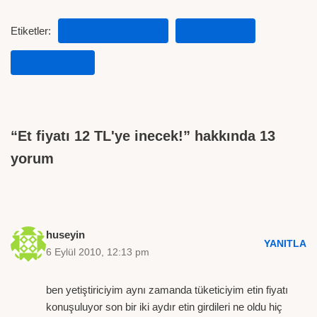
Etiketler:
BAKAN BABACAN
ENFLASYON
ET FIYATLARI
“Et fiyatı 12 TL'ye inecek!” hakkında 13
yorum
huseyin
YANITLA
6 Eylül 2010, 12:13 pm
ben yetiştiriciyim aynı zamanda tüketiciyim etin fiyatı
konuşuluyor son bir iki aydır etin girdileri ne oldu hiç