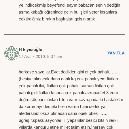
ye indircekmiş beyefendı sayın babacan senin dediğin
asma kabağı öğreninde gelin bu işleri yeter insanlara
cektirdiğiniz bırakın başkaları gelsin artık
H kıyıcıoğlu
YANITLA
17 Aralık 2010, 5:37 pm
herkese saygılar.Evet dedikleri gibi et çok pahalı……..
(besiye alınacak dana canlı kg çok pahalı yem fiatları
çok pahalı.ilaç fiatları çok pahalı .saman fiatları çok
pahalı.gidi fiatları kısaca çok pahalı.avrupad et 3 euro
doğru süsbansionları bilen varmı.avrupada ki hastalıklar
da korumayı desteki bilen varmı hani derler ya
afedersiniz öküz olmadan dana öpek öbek ……
uğraşır.spakülasyonları iii yapsınlar besici bitsin ilerki
yıllarda kanguru etine millet talim etsin.)herşey çok