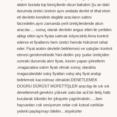
alalım burada top besiçilerde olsun bakalım.Şu an daki
durumda üretici üretsin aynı andada devlet et ithal etsin
eti devletin kendinin degilde aracıların sattını
farzedelim.aynı zamanda yerli üretiçilerdende alsın
aracılar…. sonuç olarak devletin angus etleri ile yerliden
aldıgı etleri aynı fiyata satmak istiyecektir.Ama kontrol
ederse et fiyatlarını hem üretici hemde hükümet rahat
eder. Fiyat aralını devletin belirlemesi ve satışları kontrol
etmesi gerekmektedir.Yani dedim şey şudur üretiçiden
sonraki durumda alım fiyatı, kesim yapan şirketlerin
,magazalara satım fiyatı olmak sonuç olarakta
magazalardaki satış fiyatları satış-alış fiyat aralıgı
belirlemek kacınılmaz olmalıdır.DENETLEMEK
DOGRU DÜRÜST MÜFETTİŞLER aracılıgı ile sık sık
denetlenmeli gerekirs yüksek satıcılar acil bir iletiş hattı
kurularak tükedici ler şikayete çagrılmalıdır…..ben
hayvanları cok seviyorum onlar cok kutsal varlıklar
yeterki paylaşmayı bilelim…teşekürler