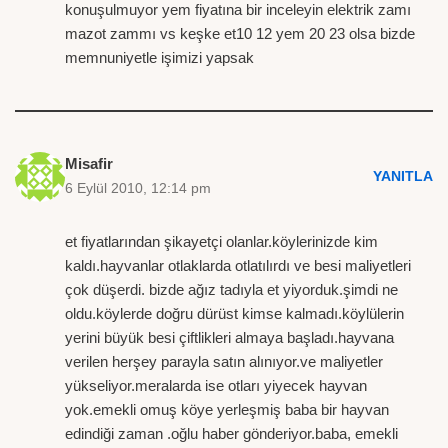
konuşulmuyor yem fiyatına bir inceleyin elektrik zamı
mazot zammı vs keşke et10 12 yem 20 23 olsa bizde
memnuniyetle işimizi yapsak
Misafir
YANITLA
6 Eylül 2010, 12:14 pm
et fiyatlarından şikayetçi olanlar.köylerinizde kim
kaldı.hayvanlar otlaklarda otlatılırdı ve besi maliyetleri
çok düşerdi. bizde ağız tadıyla et yiyorduk.şimdi ne
oldu.köylerde doğru dürüst kimse kalmadı.köylülerin
yerini büyük besi çiftlikleri almaya başladı.hayvana
verilen herşey parayla satın alınıyor.ve maliyetler
yükseliyor.meralarda ise otları yiyecek hayvan
yok.emekli omuş köye yerleşmiş baba bir hayvan
edindiği zaman .oğlu haber gönderiyor.baba, emekli