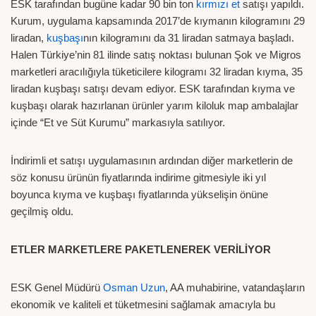
ESK tarafından bugüne kadar 90 bin ton
kırmızı et
satışı yapıldı.
Kurum, uygulama kapsamında 2017’de kıymanın kilogramını 29
liradan,
kuşbaşı
nın kilogramını da 31 liradan satmaya başladı.
Halen Türkiye’nin 81 ilinde satış noktası bulunan Şok ve Migros
marketleri aracılığıyla tüketicilere kilogramı 32 liradan kıyma, 35
liradan kuşbaşı satışı devam ediyor. ESK tarafından kıyma ve
kuşbaşı olarak hazırlanan ürünler yarım kiloluk map ambalajlar
içinde “Et ve Süt Kurumu” markasıyla satılıyor.
İndirimli et satışı uygulamasının ardından diğer marketlerin de
söz konusu ürünün fiyatlarında indirime gitmesiyle iki yıl
boyunca kıyma ve kuşbaşı fiyatlarında yükselişin önüne
geçilmiş oldu.
ETLER MARKETLERE PAKETLENEREK VERİLİYOR
ESK Genel Müdürü
Osman Uzun
, AA muhabirine, vatandaşların
ekonomik ve kaliteli et tüketmesini sağlamak amacıyla bu