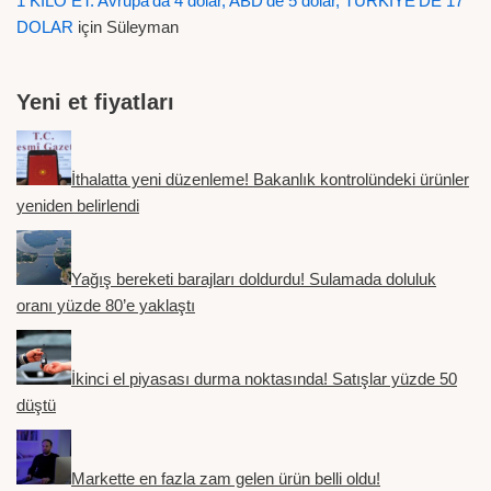
1 KİLO ET: Avrupa'da 4 dolar, ABD'de 5 dolar, TÜRKİYE'DE 17
DOLAR
için
Süleyman
Yeni et fiyatları
İthalatta yeni düzenleme! Bakanlık kontrolündeki ürünler
yeniden belirlendi
Yağış bereketi barajları doldurdu! Sulamada doluluk
oranı yüzde 80’e yaklaştı
İkinci el piyasası durma noktasında! Satışlar yüzde 50
düştü
Markette en fazla zam gelen ürün belli oldu!