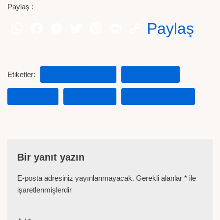
Paylaş :
Paylaş
Etiketler:
2019 ET FIYATLARI
ET FIYATLARI
HABERLER
KARKAS ET
TAVUK FIYATLARI
Bir yanıt yazın
E-posta adresiniz yayınlanmayacak.
Gerekli alanlar
*
ile
işaretlenmişlerdir