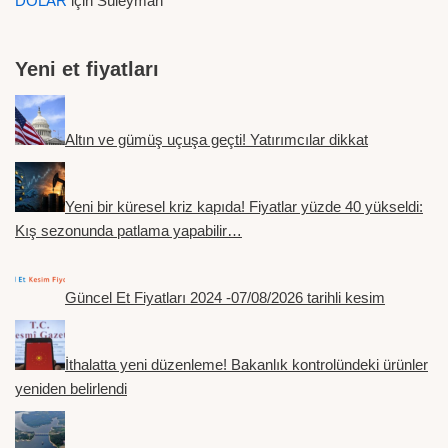
DOLAR
için
Süleyman
Yeni et fiyatları
Altın ve gümüş uçuşa geçti! Yatırımcılar dikkat
Yeni bir küresel kriz kapıda! Fiyatlar yüzde 40 yükseldi:
Kış sezonunda patlama yapabilir…
Güncel Et Fiyatları 2024 -07/08/2026 tarihli kesim
İthalatta yeni düzenleme! Bakanlık kontrolündeki ürünler
yeniden belirlendi