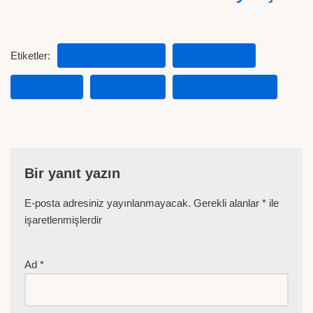
Etiketler:
2019 ET FIYATLARI
ET FIYATLARI
HABERLER
KARKAS ET
TAVUK FIYATLARI
Bir yanıt yazın
E-posta adresiniz yayınlanmayacak.
Gerekli alanlar
*
ile
işaretlenmişlerdir
Ad
*