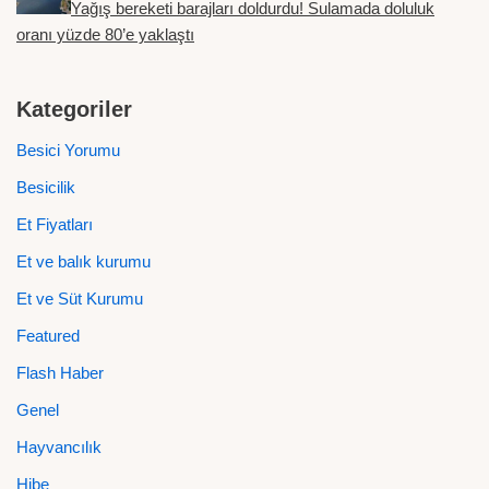
Yağış bereketi barajları doldurdu! Sulamada doluluk
oranı yüzde 80’e yaklaştı
Kategoriler
Besici Yorumu
Besicilik
Et Fiyatları
Et ve balık kurumu
Et ve Süt Kurumu
Featured
Flash Haber
Genel
Hayvancılık
Hibe