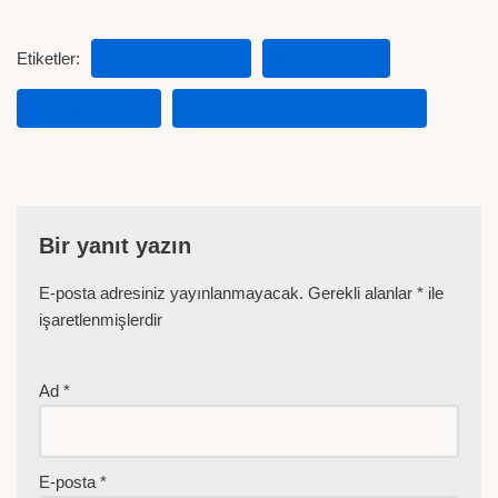
Etiketler:
GIDA GÜVENLIĞI
MEHDI EKER
TARIM BAKANI
TARIM BAKANI MEHDI EKER
Bir yanıt yazın
E-posta adresiniz yayınlanmayacak.
Gerekli alanlar
*
ile
işaretlenmişlerdir
Ad
*
E-posta
*