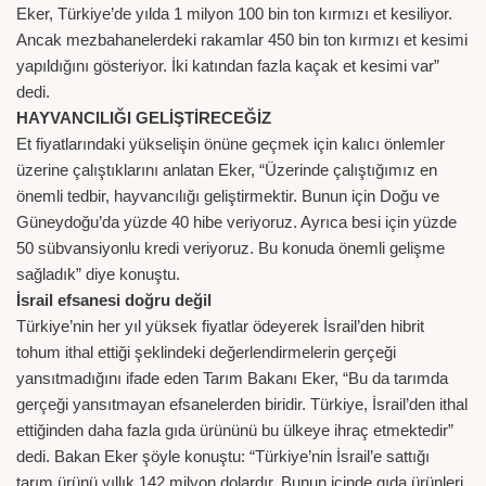
Eker, Türkiye’de yılda 1 milyon 100 bin ton kırmızı et kesiliyor.
Ancak mezbahanelerdeki rakamlar 450 bin ton kırmızı et kesimi
yapıldığını gösteriyor. İki katından fazla kaçak et kesimi var”
dedi.
HAYVANCILIĞI GELİŞTİRECEĞİZ
Et fiyatlarındaki yükselişin önüne geçmek için kalıcı önlemler
üzerine çalıştıklarını anlatan Eker, “Üzerinde çalıştığımız en
önemli tedbir, hayvancılığı geliştirmektir. Bunun için Doğu ve
Güneydoğu’da yüzde 40 hibe veriyoruz. Ayrıca besi için yüzde
50 sübvansiyonlu kredi veriyoruz. Bu konuda önemli gelişme
sağladık” diye konuştu.
İsrail efsanesi doğru değil
Türkiye’nin her yıl yüksek fiyatlar ödeyerek İsrail’den hibrit
tohum ithal ettiği şeklindeki değerlendirmelerin gerçeği
yansıtmadığını ifade eden Tarım Bakanı Eker, “Bu da tarımda
gerçeği yansıtmayan efsanelerden biridir. Türkiye, İsrail’den ithal
ettiğinden daha fazla gıda ürününü bu ülkeye ihraç etmektedir”
dedi. Bakan Eker şöyle konuştu: “Türkiye’nin İsrail’e sattığı
tarım ürünü yıllık 142 milyon dolardır. Bunun içinde gıda ürünleri