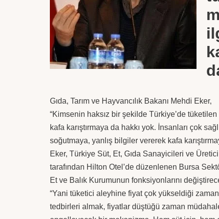
m
i
k
d
Gıda, Tarım ve Hayvancılık Bakanı Mehdi Eker,
“Kimsenin haksız bir şekilde Türkiye’de tüketilen g
kafa karıştırmaya da hakkı yok. İnsanları çok sağ
soğutmaya, yanlış bilgiler vererek kafa karıştırm
Eker, Türkiye Süt, Et, Gıda Sanayicileri ve Üretici
tarafından Hilton Otel’de düzenlenen Bursa Sekt
Et ve Balık Kurumunun fonksiyonlarını değiştirece
“Yani tüketici aleyhine fiyat çok yükseldiği zaman
tedbirleri almak, fiyatlar düştüğü zaman müdahal