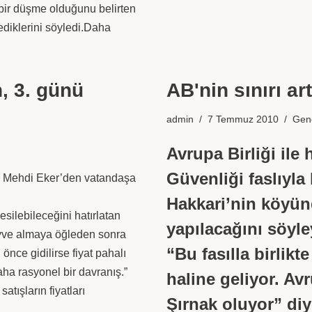
a bir düşme olduğunu belirten
ediklerini söyledi.
Daha
, 3. günü
AB'nin sınırı ar
admin
7 Temmuz 2010
Gen
Avrupa Birliği ile
Güvenliği faslıyla 
ı Mehdi Eker’den vatandaşa
Hakkari’nin köyünd
ilebileceğini hatırlatan
yapılacağını söyl
eyve almaya öğleden sonra
“Bu fasılla birlikte
nce gidilirse fiyat pahalı
aha rasyonel bir davranış.”
haline geliyor. Avr
atışların fiyatları
Şırnak oluyor” di