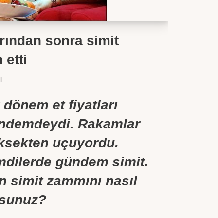
arından sonra simit
 etti
l
 dönem et fiyatları
ndemdeydi. Rakamlar
ksekten uçuyordu.
mdilerde gündem simit.
n simit zammını nasıl
rsunuz?