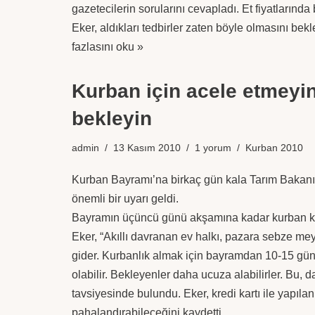
gazetecilerin sorularını cevapladı. Et fiyatlarınd
Eker, aldıkları tedbirler zaten böyle olmasını bekl
fazlasını oku »
Kurban için acele etmeyin
bekleyin
admin
13 Kasım 2010
1 yorum
Kurban 2010
Kurban Bayramı’na birkaç gün kala Tarım Bakan
önemli bir uyarı geldi.
Bayramın üçüncü günü akşamına kadar kurban kes
Eker, “Akıllı davranan ev halkı, pazara sebze m
gider. Kurbanlık almak için bayramdan 10-15 gün ö
olabilir. Bekleyenler daha ucuza alabilirler. Bu, d
tavsiyesinde bulundu. Eker, kredi kartı ile yapılan s
pahalandırabileceğini kaydetti.