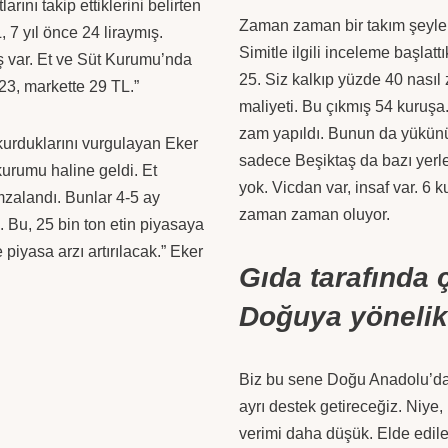
tlarını takip ettiklerini belirten
Zaman zaman bir takım şeyler
, 7 yıl önce 24 liraymış.
Simitle ilgili inceleme başlatt
tış var. Et ve Süt Kurumu’nda
25. Siz kalkıp yüzde 40 nasıl
23, markette 29 TL.”
maliyeti. Bu çıkmış 54 kuruş
zam yapıldı. Bunun da yükünü
 kurduklarını vurgulayan Eker
sadece Beşiktaş da bazı yerle
urumu haline geldi. Et
yok. Vicdan var, insaf var. 6 k
imzalandı. Bunlar 4-5 ay
zaman zaman oluyor.
 Bu, 25 bin ton etin piyasaya
piyasa arzı artırılacak.” Eker
Gıda tarafında 
Doğuya yönelik 
Biz bu sene Doğu Anadolu’da e
ayrı destek getireceğiz. Niy
verimi daha düşük. Elde edilen