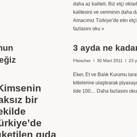
daha az kaliteli. Biz etçi ırkl
kalitesini ve veriminin daha d
Amacımız Türkiye’de etin etçi 
fazlasını oku »
nun
3 ayda ne kadar 
eğiz
Fleischer
30 Mart 2011
23 
Eker, Et ve Balık Kurumu taraf
kitlelerine ulaştırarak piyasa
Kimsenin
ilde 100…
Daha fazlasını oku
aksız bir
ekilde
ürkiye’de
üketilen gıda