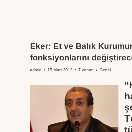
Eker: Et ve Balık Kurumu
fonksiyonlarını değiştirec
admin
15 Mart 2012
7 yorum
Genel
“
h
ş
T
t