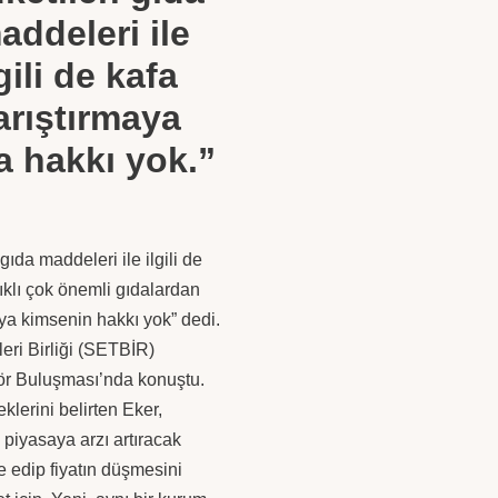
addeleri ile
lgili de kafa
arıştırmaya
a hakkı yok.”
ıda maddeleri ile ilgili de
lıklı çok önemli gıdalardan
aya kimsenin hakkı yok” dedi.
leri Birliği (SETBİR)
ör Buluşması’nda konuştu.
klerini belirten Eker,
 piyasaya arzı artıracak
e edip fiyatın düşmesini