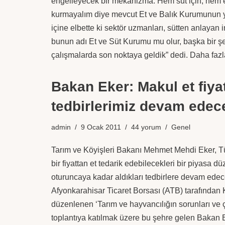
engelleyecek bir mekanizma. Hem süt için, hem et
kurmayalım diye mevcut Et ve Balık Kurumunun ya
içine elbette ki sektör uzmanları, sütten anlayan 
bunun adı Et ve Süt Kurumu mu olur, başka bir 
çalışmalarda son noktaya geldik” dedi.
Daha fazl
Bakan Eker: Makul et fiyat
tedbirlerimiz devam edec
admin
9 Ocak 2011
44 yorum
Genel
Tarım ve Köyişleri Bakanı Mehmet Mehdi Eker, Tür
bir fiyattan et tedarik edebilecekleri bir piyasa 
oturuncaya kadar aldıkları tedbirlere devam edecek
Afyonkarahisar Ticaret Borsası (ATB) tarafından 
düzenlenen ‘Tarım ve hayvancılığın sorunları ve 
toplantıya katılmak üzere bu şehre gelen Bakan E