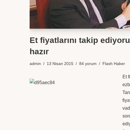
Et fiyatlarını takip ediyor
hazır
admin
13 Nisan 2015
84 yorum
Flash Haber
Et 
ezb
Tar
fiya
vad
sor
edi