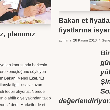
Bakan et fiyatl
fiyatlarına isyan
uz, planımız
admin
28 Kasım 2013
Gene
Bir
gü
fiyatları konusunda herkesin
yü
ere konuştuğunu söyleyen
ım Bakanı Mehdi Eker, “Et
Şi
tlarıyla ilgili kısa ve uzun
So
eli tedbir alıyoruz. Nerede
un olabilir diye yakından takip
değerlendiriyo
yoruz” dedi. Marketlerde et