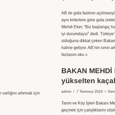
AB ile gıda faslının açılmasıy
aynı kriterlere göre gıda üret
Mehdi Eker, “Biz başlangıç ha
iyi durumdayız” dedi. Türkiy
olduğuna dikkat çeken Bakan Ek
haline geliyor. AB’nin sınırı a
fazlasını oku »
BAKAN MEHDİ EK
yükselten kaça
admin
7 Temmuz 2010
Gen
 varlığını artırmak için
Tarım ve Köy İşleri Bakanı Meh
geçmek için çalıştıklarını sö