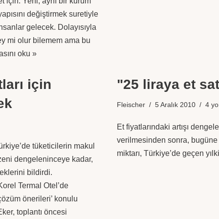
 için. Yeni, aynı bir kurum
pısını değiştirmek suretiyle
insanlar gelecek. Dolayısıyla
şey mi olur bilemem ama bu
asını oku »
ları için
"25 liraya et sa
ek
Fleischer
5 Aralık 2010
4 y
Et fiyatlarındaki artışı dengel
verilmesinden sonra, bugüne k
kiye’de tüketicilerin makul
miktarı, Türkiye’de geçen yıl
düzeni dengeleninceye kadar,
lerini bildirdi.
Korel Termal Otel’de
çözüm önerileri’ konulu
ker, toplantı öncesi