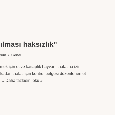
tılması haksızlık"
orum
Genel
emek için et ve kasaplık hayvan ithalatına izin
adar ithalatı için kontrol belgesi düzenlenen et
ki…
Daha fazlasını oku »