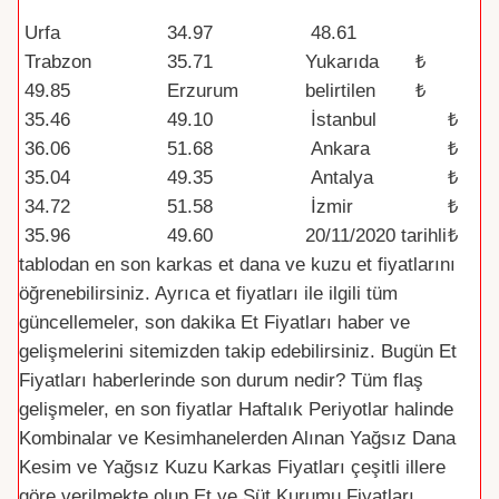
Şehir /Bölge
Dana Kesim
Kuzu Kesim
Par
Urfa
34.97
48.61
a
Trabzon
35.71
Yukarıda
₺
(TR
49.85
Erzurum
belirtilen
₺
Y)
35.46
49.10
İstanbul
₺
36.06
51.68
Ankara
₺
35.04
49.35
Antalya
₺
34.72
51.58
İzmir
₺
35.96
49.60
20/11/2020
tarihli
₺
tablodan en son karkas et dana ve kuzu et fiyatlarını
öğrenebilirsiniz. Ayrıca et fiyatları ile ilgili tüm
güncellemeler, son dakika Et Fiyatları haber ve
gelişmelerini sitemizden takip edebilirsiniz. Bugün Et
Fiyatları haberlerinde son durum nedir? Tüm flaş
gelişmeler, en son fiyatlar Haftalık Periyotlar halinde
Kombinalar ve Kesimhanelerden Alınan Yağsız Dana
Kesim ve Yağsız Kuzu Karkas Fiyatları çeşitli illere
göre verilmekte olup Et ve Süt Kurumu Fiyatları