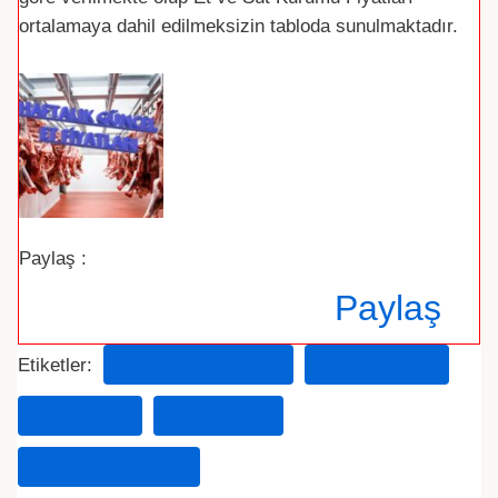
ortalamaya dahil edilmeksizin tabloda sunulmaktadır.
Paylaş :
Paylaş
Etiketler:
2020 ET FIYATLARI
ET FIYATLARI
HABERLER
KARKAS ET
TAVUK FIYATLARI