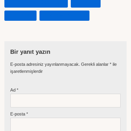
ET FIYATLARI YÜKSELIŞTE
ET IHALESI
ET ITHALATI
ET KESIM FIYATLARI
Bir yanıt yazın
E-posta adresiniz yayınlanmayacak.
Gerekli alanlar
*
ile
işaretlenmişlerdir
Ad
*
E-posta
*