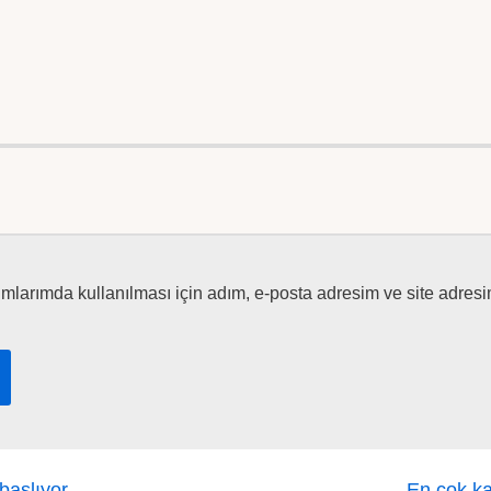
larımda kullanılması için adım, e-posta adresim ve site adresi
başlıyor
En çok k