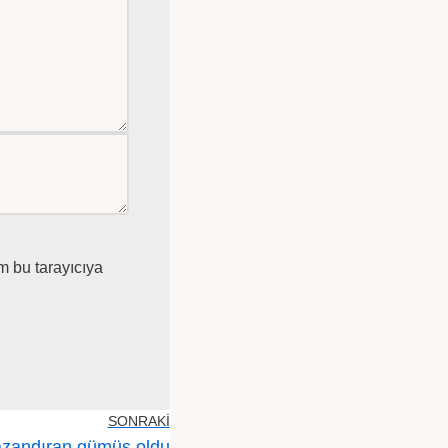
m bu tarayıcıya
SONRAKI
azandıran gümüş oldu