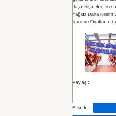
flaş gelişmeler, en s
Yağsız Dana Kesim ve 
Kurumu Fiyatları ort
Paylaş :
Etiketler:
2020 ET 