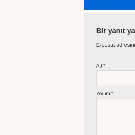
TAVUK FIYATLARI
Bir yanıt y
E-posta adresin
Ad
*
Yorum
*