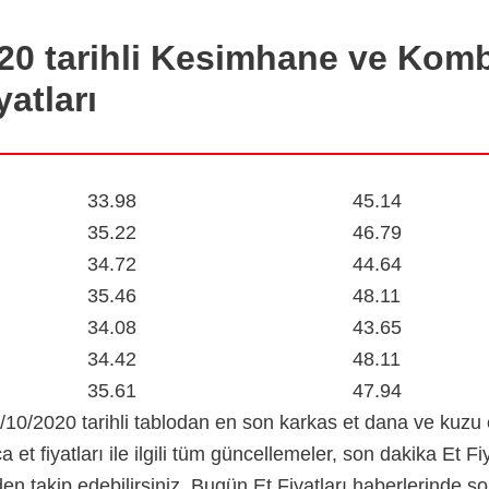
20
tarihli Kesimhane ve Kom
yatları
Dana Kesim
Kuzu Kesim
33.98
45.14
35.22
46.79
34.72
44.64
35.46
48.11
34.08
43.65
34.42
48.11
35.61
47.94
/10/2020
tarihli tablodan en son karkas et dana ve kuzu et
ca et fiyatları ile ilgili tüm güncellemeler, son dakika Et F
den takip edebilirsiniz. Bugün Et Fiyatları haberlerinde