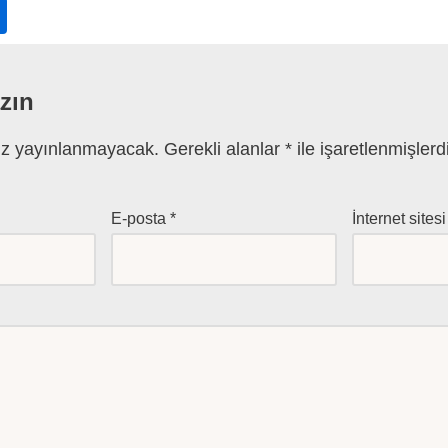
azın
iz yayınlanmayacak.
Gerekli alanlar
*
ile işaretlenmişlerd
E-posta
*
İnternet sitesi