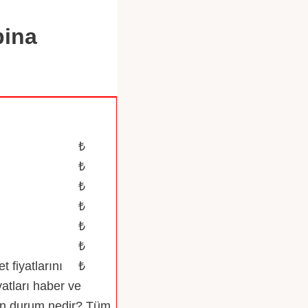
bina
Para
(TRY)
₺
₺
₺
₺
₺
₺
 fiyatlarını
₺
iyatları haber ve
 son durum nedir? Tüm