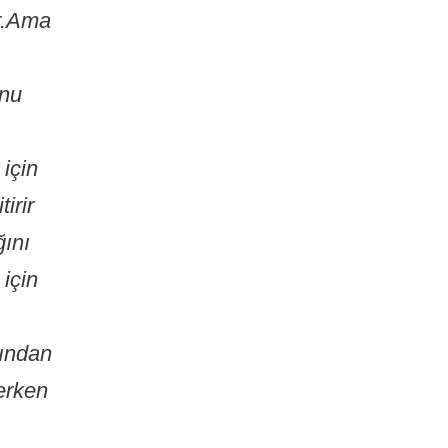
r.Ama
nu
için
tirir
ını
için
nından
erken