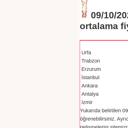
09/10/20
ortalama fi
Şehir /Bölge
Urfa
Trabzon
Erzurum
İstanbul
Ankara
Antalya
İzmir
Yukarıda belirtilen
09
öğrenebilirsiniz. Ayrı
gelişmelerini sitemiz