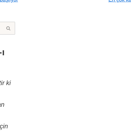
ı
r ki
an
çin