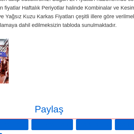
on fiyatlar Haftalık Periyotlar halinde Kombinalar ve Kes
Yağsız Kuzu Karkas Fiyatları çeşitli illere göre verilme
alamaya dahil edilmeksizin tabloda sunulmaktadır.
Paylaş
FIYATLARI
ET FIYATLARI
HABERLER
KARK