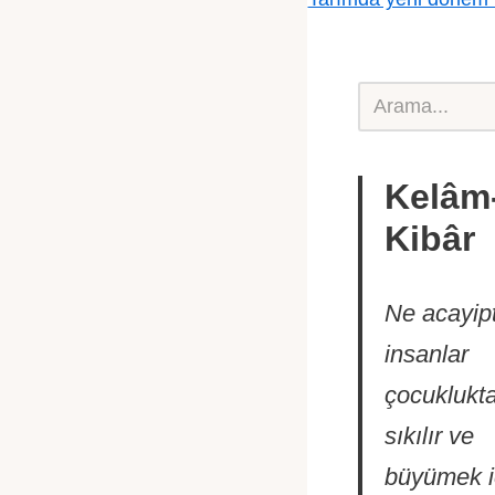
Kelâm-
Kibâr
Ne acayipti
insanlar
çocuklukt
sıkılır ve
büyümek i