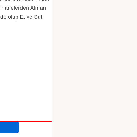
imhanelerden Alınan
kte olup Et ve Süt
AS ET