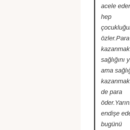
acele ede
hep
çocukluğu
özler.Para
kazanmak 
sağlığını yi
ama sağlığ
kazanmak 
de para
öder.Yarı
endişe ed
bugünü