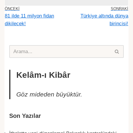
ÖNCEKI
SONRAKI
81 ilde 11 milyon fidan
Türkiye altında dünya
dikilecek!
birincisi!
Kelâm-ı Kibâr
Göz mideden büyüktür.
Son Yazılar