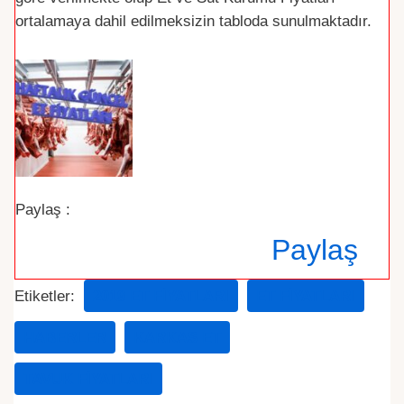
ortalamaya dahil edilmeksizin tabloda sunulmaktadır.
Paylaş :
Paylaş
Etiketler:
2019 ET FIYATLARI
ET FIYATLARI
HABERLER
KARKAS ET
TAVUK FIYATLARI