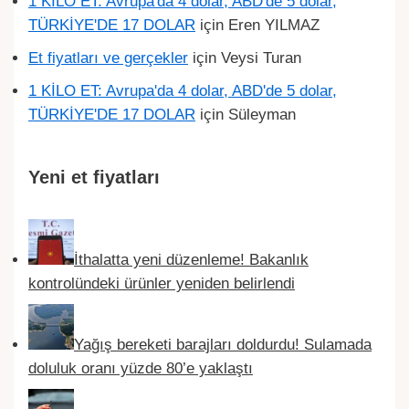
1 KİLO ET: Avrupa'da 4 dolar, ABD'de 5 dolar,
TÜRKİYE'DE 17 DOLAR
için
Eren YILMAZ
Et fiyatları ve gerçekler
için
Veysi Turan
1 KİLO ET: Avrupa'da 4 dolar, ABD'de 5 dolar,
TÜRKİYE'DE 17 DOLAR
için
Süleyman
Yeni et fiyatları
İthalatta yeni düzenleme! Bakanlık
kontrolündeki ürünler yeniden belirlendi
Yağış bereketi barajları doldurdu! Sulamada
doluluk oranı yüzde 80’e yaklaştı