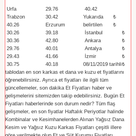
Şehir /Bölge
Dana Kesim
Kuzu Kesim
Par
Urfa
29.76
40.42
a
Trabzon
30.42
Yukarıda
₺
(TR
40.26
Erzurum
belirtilen
₺
Y)
30.26
39.18
İstanbul
₺
30.36
42.80
Ankara
₺
29.76
40.01
Antalya
₺
29.43
41.66
İzmir
₺
30.75
40.18
08/11/2019
tarihli
₺
tablodan en son karkas et dana ve kuzu et fiyatlarını
öğrenebilirsiniz. Ayrıca et fiyatları ile ilgili tüm
güncellemeler, son dakika Et Fiyatları haber ve
gelişmelerini sitemizden takip edebilirsiniz. Bugün Et
Fiyatları haberlerinde son durum nedir? Tüm flaş
gelişmeler, en son fiyatlar Haftalık Periyotlar halinde
Kombinalar ve Kesimhanelerden Alınan Yağsız Dana
Kesim ve Yağsız Kuzu Karkas Fiyatları çeşitli illere
göre verilmekte olup Et ve Süt Kurumu Fiyatları