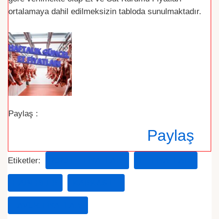
ortalamaya dahil edilmeksizin tabloda sunulmaktadır.
Paylaş :
Paylaş
Etiketler:
2020 ET FIYATLARI
ET FIYATLARI
HABERLER
KARKAS ET
TAVUK FIYATLARI