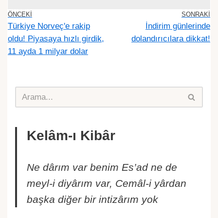
ÖNCEKI
SONRAKI
Türkiye Norveç'e rakip
İndirim günlerinde
oldu! Piyasaya hızlı girdik,
dolandırıcılara dikkat!
11 ayda 1 milyar dolar
Kelâm-ı Kibâr
Ne dârım var benim Es’ad ne de
meyl-i diyârım var, Cemâl-i yârdan
başka diğer bir intizârım yok