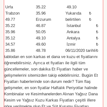
Şehir /Bölge
Dana Kesim
Kuzu Kesim
Par
Urfa
35.22
49.10
a
Trabzon
35.96
Yukarıda
₺
(TR
49.77
Erzurum
belirtilen
₺
Y)
35.22
46.87
İstanbul
₺
35.96
50.05
Ankara
₺
35.12
49.10
Antalya
₺
34.57
49.60
İzmir
₺
35.86
48.78
06/11/2020
tarihli
₺
tablodan en son karkas et dana ve kuzu et fiyatlarını
öğrenebilirsiniz. Ayrıca et fiyatları ile ilgili tüm
güncellemeler, son dakika Et Fiyatları haber ve
gelişmelerini sitemizden takip edebilirsiniz. Bugün Et
Fiyatları haberlerinde son durum nedir? Tüm flaş
gelişmeler, en son fiyatlar Haftalık Periyotlar halinde
Kombinalar ve Kesimhanelerden Alınan Yağsız Dana
Kesim ve Yağsız Kuzu Karkas Fiyatları çeşitli illere
göre verilmekte olup Et ve Süt Kurumu Fiyatları