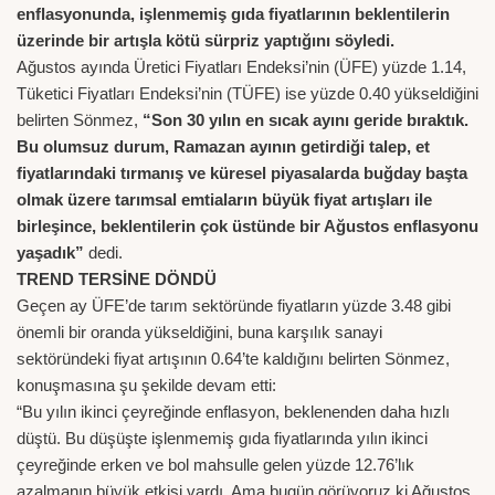
enflasyonunda, işlenmemiş gıda fiyatlarının beklentilerin
üzerinde bir artışla kötü sürpriz yaptığını söyledi.
Ağustos ayında Üretici Fiyatları Endeksi’nin (ÜFE) yüzde 1.14,
Tüketici Fiyatları Endeksi’nin (TÜFE) ise yüzde 0.40 yükseldiğini
belirten Sönmez,
“Son 30 yılın en sıcak ayını geride bıraktık.
Bu olumsuz durum, Ramazan ayının getirdiği talep, et
fiyatlarındaki tırmanış ve küresel piyasalarda buğday başta
olmak üzere tarımsal emtiaların büyük fiyat artışları ile
birleşince, beklentilerin çok üstünde bir Ağustos enflasyonu
yaşadık”
dedi.
TREND TERSİNE DÖNDÜ
Geçen ay ÜFE’de tarım sektöründe fiyatların yüzde 3.48 gibi
önemli bir oranda yükseldiğini, buna karşılık sanayi
sektöründeki fiyat artışının 0.64’te kaldığını belirten Sönmez,
konuşmasına şu şekilde devam etti:
“Bu yılın ikinci çeyreğinde enflasyon, beklenenden daha hızlı
düştü. Bu düşüşte işlenmemiş gıda fiyatlarında yılın ikinci
çeyreğinde erken ve bol mahsulle gelen yüzde 12.76’lık
azalmanın büyük etkisi vardı. Ama bugün görüyoruz ki Ağustos