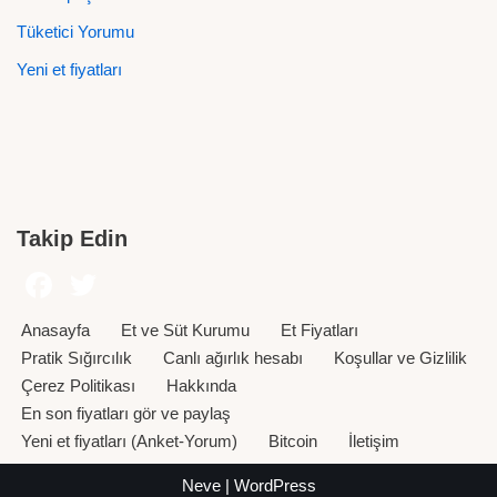
Tüketici Yorumu
Yeni et fiyatları
Takip Edin
Anasayfa
Et ve Süt Kurumu
Et Fiyatları
Pratik Sığırcılık
Canlı ağırlık hesabı
Koşullar ve Gizlilik
Çerez Politikası
Hakkında
En son fiyatları gör ve paylaş
Yeni et fiyatları (Anket-Yorum)
Bitcoin
İletişim
Neve
|
WordPress