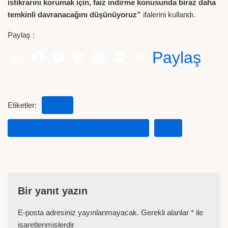
istikrarını korumak için, faiz indirme konusunda biraz daha
temkinli davranacağını düşünüyoruz”
ifalerini kullandı.
Paylaş :
Paylaş
Etiketler:
BTSO
BURSA TICARET VE SANAYI ODASI
TÜİK
Bir yanıt yazın
E-posta adresiniz yayınlanmayacak.
Gerekli alanlar
*
ile
işaretlenmişlerdir