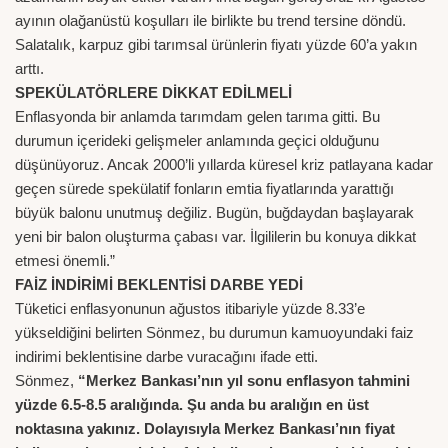
ayının olağanüstü koşulları ile birlikte bu trend tersine döndü.
Salatalık, karpuz gibi tarımsal ürünlerin fiyatı yüzde 60’a yakın
arttı.
SPEKÜLATÖRLERE DİKKAT EDİLMELİ
Enflasyonda bir anlamda tarımdam gelen tarıma gitti. Bu
durumun içerideki gelişmeler anlamında geçici olduğunu
düşünüyoruz. Ancak 2000’li yıllarda küresel kriz patlayana kadar
geçen sürede spekülatif fonların emtia fiyatlarında yarattığı
büyük balonu unutmuş değiliz. Bugün, buğdaydan başlayarak
yeni bir balon oluşturma çabası var. İlgililerin bu konuya dikkat
etmesi önemli.”
FAİZ İNDİRİMİ BEKLENTİSİ DARBE YEDİ
Tüketici enflasyonunun ağustos itibariyle yüzde 8.33’e
yükseldiğini belirten Sönmez, bu durumun kamuoyundaki faiz
indirimi beklentisine darbe vuracağını ifade etti.
Sönmez,
“Merkez Bankası’nın yıl sonu enflasyon tahmini
yüzde 6.5-8.5 aralığında. Şu anda bu aralığın en üst
noktasına yakınız. Dolayısıyla Merkez Bankası’nın fiyat