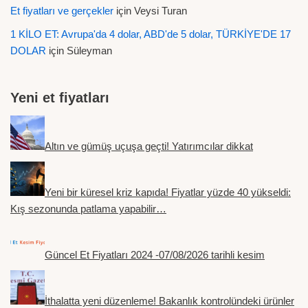
Et fiyatları ve gerçekler
için
Veysi Turan
1 KİLO ET: Avrupa'da 4 dolar, ABD'de 5 dolar, TÜRKİYE'DE 17
DOLAR
için
Süleyman
Yeni et fiyatları
Altın ve gümüş uçuşa geçti! Yatırımcılar dikkat
Yeni bir küresel kriz kapıda! Fiyatlar yüzde 40 yükseldi:
Kış sezonunda patlama yapabilir…
Güncel Et Fiyatları 2024 -07/08/2026 tarihli kesim
İthalatta yeni düzenleme! Bakanlık kontrolündeki ürünler