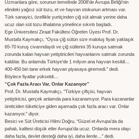
Uzmanlara göre, sorunun temelinde 2008’de Avrupa Birliği’nin
elindeki yağsız süt tozu, et ve hayvan stokunun artması var.
Türk sanayici, özellikle yurtiçinden çiğ süt almak yerine daha
ucuz olan süt tozu ithalatına yönelince sıkıntı başladı.
Ege Üniversitesi Ziraat Fakültesi Öğretim Üyesi Prof. Dr.
Mustafa Kaymakçı, “Oysa çiğ sütün size maloluş fiyatı yaklaşık
65-70 kuruş civarındaydı ve çiğ sütlerini 35 kuruşa satmak
zorunda kalan hayvan yetiştiricileri hayvanlarını satmak zorunda
kaldılar. Bu anlamda Türkiye’de 1 milyon ana hayvan kesildi…
400-450 bin tane erkek hayvan piyasaya giremedi.” dedi.
Böylece fiyatlar yükseldi…
“Çok Fazla Aracı Var, Onlar Kazanıyor”
Prof. Dr. Mustafa Kaymakçı, “Türkiye çiftçisi, hayvan
yetiştiricisi, gerçek anlamda para kazanamıyor. Para kazananlar
üreticiden tüketiciye giden aşamada çok fazla aracı var. Onlar
kazanıyor.” diyor.
Besici ve Süt Üreticisi Hilmi Doğru, “Güzel et Avrupa’da da
pahalı, kalitesi düşük etler Avrupa’da ucuz. Onlarda mera olayı
daha fazla, devlet desteği daha iyi, daha ilerde…” dedi.