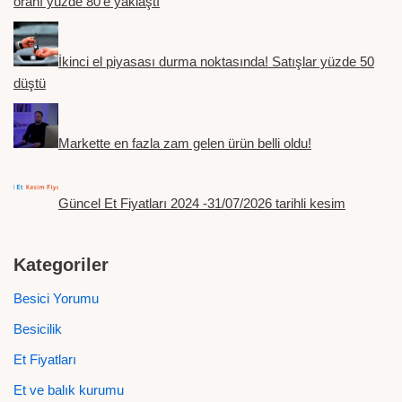
oranı yüzde 80’e yaklaştı
İkinci el piyasası durma noktasında! Satışlar yüzde 50
düştü
Markette en fazla zam gelen ürün belli oldu!
Güncel Et Fiyatları 2024 -31/07/2026 tarihli kesim
Kategoriler
Besici Yorumu
Besicilik
Et Fiyatları
Et ve balık kurumu