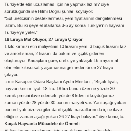
Türkiye’de etin ucuzlaması için ne yapmak lazım? diye
sorulduğunda ise Hilmi Doğru şunları söylüyor:
“Süt üreticisinin desteklenmesi, yem fiyatlarının dengelenmesi
lazım. Bu iki şeye el atarlarsa 3-5 ay sonra Türkiye’nin hayvanı
Türkiye’ye yeter.”
16 Liraya Mal Oluyor, 27 Liraya Çıkıyor
1 kilo kırmızı etin maliyetinin 10 lirasını yem, 3 buçuk lirasını faiz
ve amortisman, 2 lirasını da bakım ve işçilik giderleri
oluşturuyor. Kasaplara göre, üreticiye yaklaşık 16 liraya mal
olan etin kilosu satış aşamasına gelmeden önce 27 liraya
çıkıyor.
İzmir Kasaplar Odası Başkanı Aydın Mestanlı, “Bıçak fiyatı,
hayvan kesim fiyatı 18 lira. 18 lira bunun üzerine yüzde 20
kemik presini ilave edersek, yüzde 8 kdvsini koyduğumuz
zaman yüzde 28-yüzde 30 bunun maliyeti var. Yani aşağı yukarı
bunun fiyatı bize vergiler dahil işçilik masraflarını da içine ilave
ettiğiniz zaman aşağı yukarı 26-27 lirayı buluyor.” diye konuştu.
Kaçak Hayvanla Mücadele de Önemli
Et fiyatlarının ucuzlaması için kaçak hayvanla mücadele