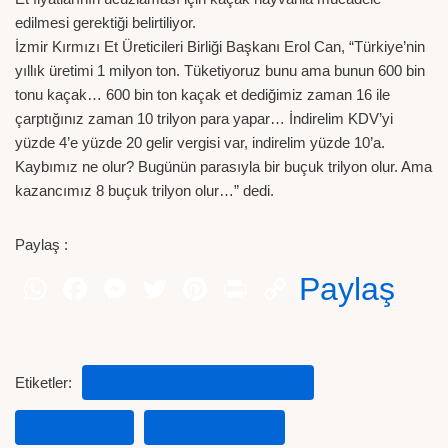
edilmesi gerektiği belirtiliyor.
İzmir Kırmızı Et Üreticileri Birliği Başkanı Erol Can, “Türkiye’nin
yıllık üretimi 1 milyon ton. Tüketiyoruz bunu ama bunun 600 bin
tonu kaçak… 600 bin ton kaçak et dediğimiz zaman 16 ile
çarptığınız zaman 10 trilyon para yapar… İndirelim KDV’yi
yüzde 4’e yüzde 20 gelir vergisi var, indirelim yüzde 10’a.
Kaybımız ne olur? Bugünün parasıyla bir buçuk trilyon olur. Ama
kazancımız 8 buçuk trilyon olur…” dedi.
Paylaş :
Paylaş
Etiketler:
ET 16 LIRAYYA MAL OLUYOR
ET FIYATLARI
KAÇAK HAYVAN