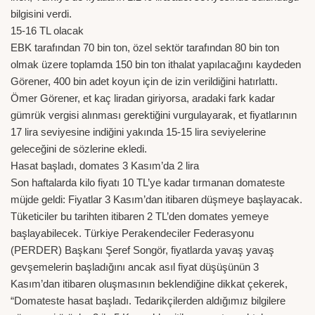
bilgisini verdi.
15-16 TL olacak
EBK tarafından 70 bin ton, özel sektör tarafından 80 bin ton
olmak üzere toplamda 150 bin ton ithalat yapılacağını kaydeden
Görener, 400 bin adet koyun için de izin verildiğini hatırlattı.
Ömer Görener, et kaç liradan giriyorsa, aradaki fark kadar
gümrük vergisi alınması gerektiğini vurgulayarak, et fiyatlarının
17 lira seviyesine indiğini yakında 15-15 lira seviyelerine
geleceğini de sözlerine ekledi.
Hasat başladı, domates 3 Kasım’da 2 lira
Son haftalarda kilo fiyatı 10 TL’ye kadar tırmanan domateste
müjde geldi: Fiyatlar 3 Kasım’dan itibaren düşmeye başlayacak.
Tüketiciler bu tarihten itibaren 2 TL’den domates yemeye
başlayabilecek. Türkiye Perakendeciler Federasyonu
(PERDER) Başkanı Şeref Songör, fiyatlarda yavaş yavaş
gevşemelerin başladığını ancak asıl fiyat düşüşünün 3
Kasım’dan itibaren oluşmasının beklendiğine dikkat çekerek,
“Domateste hasat başladı. Tedarikçilerden aldığımız bilgilere