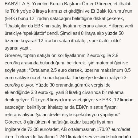
BANVİT A.Ş. Yönetim Kurulu Başkanı Ömer Görener, et ithalatı
ile Türkiye’ye 8 liraya kırmızı et girdiğini ve Et Balık Kurumu’nun
(EBK) bunu 12 liradan satacağını belirttiğine dikkat çekerek,
“İthalatçılar da EBK’nın satış fiyatını referans alıyor.
Yıllarca yerli
üreticiye ‘spekülatör’ dendi. Şimdi asıl 8 liraya alıp yüzde 50
üzerine koyarak 12 liradan satan ithalatçı, spekülatör oldu”
uyarısı yaptı.
Görener, toptan satışla ön kol fiyatlarının 2 euro/kg ile 2.8
euro/kg arasında bulunduğunu belirterek, işin matematiğini ise
şöyle yaptı: “Ortalama 2.5 euro dersek, üzerine maksimum 0.5
euro nakliye ücreti konulduğunda Türkiye’ye teslim maliyeti 3
euro/kg oluyor. Yüzde 30 oranında gümrük vergisi de
eklendiğinde 3.9 euro/kg, yani 8 lira/kg civarında bir rakama
denk geliyor. Ülkeye 8 liraya kırmızı et giriyor ve EBK, 12 liradan
satacağını belirtiliyor. İthalatçılar da EBK’nın satış fiyatını
referans alıyor. Şu an devlet eliyle spekülasyon yapılıyor.”
Görener, 8 günlükten 4 haftalığa kadar buzağı fiyatının
İngiltere’de 72.08 euro/adet, AB ortalamasının 179.97 euro/adet
iken, Türkiye’de fiyatların 1.240 lira/adet seviyesinde bulunduğu