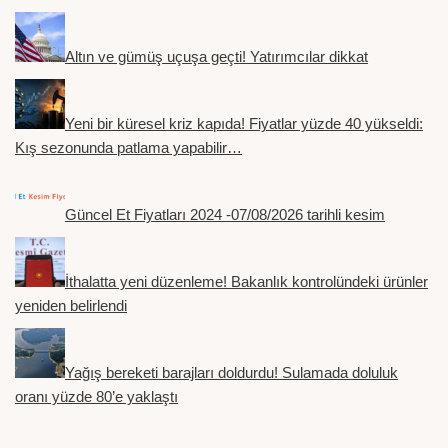
Altın ve gümüş uçuşa geçti! Yatırımcılar dikkat
Yeni bir küresel kriz kapıda! Fiyatlar yüzde 40 yükseldi:
Kış sezonunda patlama yapabilir…
Güncel Et Fiyatları 2024 -07/08/2026 tarihli kesim
İthalatta yeni düzenleme! Bakanlık kontrolündeki ürünler
yeniden belirlendi
Yağış bereketi barajları doldurdu! Sulamada doluluk
oranı yüzde 80’e yaklaştı