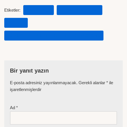
Etiketler:
BANVİT A.Ş.
ET BALIK KURUMU
PERDER
TÜRKIYE PERAKENDECILER FEDERASYONU
Bir yanıt yazın
E-posta adresiniz yayınlanmayacak.
Gerekli alanlar
*
ile
işaretlenmişlerdir
Ad
*