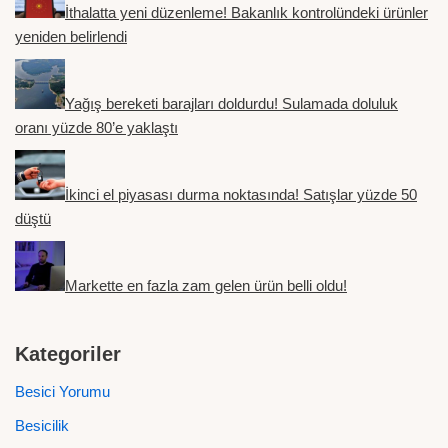
İthalatta yeni düzenleme! Bakanlık kontrolündeki ürünler
yeniden belirlendi
Yağış bereketi barajları doldurdu! Sulamada doluluk
oranı yüzde 80’e yaklaştı
İkinci el piyasası durma noktasında! Satışlar yüzde 50
düştü
Markette en fazla zam gelen ürün belli oldu!
Kategoriler
Besici Yorumu
Besicilik