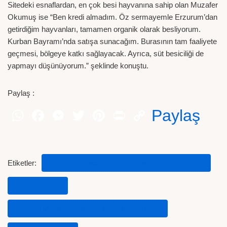
Sitedeki esnaflardan, en çok besi hayvanına sahip olan Muzafer
Okumuş ise “Ben kredi almadım. Öz sermayemle Erzurum’dan
getirdiğim hayvanları, tamamen organik olarak besliyorum.
Kurban Bayramı’nda satışa sunacağım. Burasının tam faaliyete
geçmesi, bölgeye katkı sağlayacak. Ayrıca, süt besiciliği de
yapmayı düşünüyorum.” şeklinde konuştu.
Paylaş :
Paylaş
Etiketler:
BUCA TARIMSAL KALKINMA KOOPERATIFI
ET FIYATLARI
ORGANIZE HAYVANCILIK SANAYI SITESI