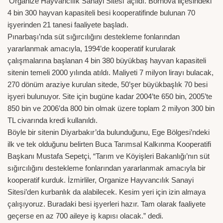
‘Organize Hayvancılık Sanayi Sitesi’ açıldı. Bornova ilçesindeki
4 bin 300 hayvan kapasiteli besi kooperatifinde bulunan 70
işyerinden 21 tanesi faaliyete başladı.
Pınarbaşı’nda süt sığırcılığını destekleme fonlarından
yararlanmak amacıyla, 1994’de kooperatif kurularak
çalışmalarına başlanan 4 bin 380 büyükbaş hayvan kapasiteli
sitenin temeli 2000 yılında atıldı. Maliyeti 7 milyon lirayı bulacak,
270 dönüm araziye kurulan sitede, 50’şer büyükbaşlık 70 besi
işyeri bulunuyor.
Site için bugüne kadar 2004’te 650 bin, 2005’te
850 bin ve 2006’da 800 bin olmak üzere toplam 2 milyon 300 bin
TL civarında kredi kullanıldı.
Böyle bir sitenin Diyarbakır’da bulunduğunu, Ege Bölgesi’ndeki
ilk ve tek olduğunu belirten Buca Tarımsal Kalkınma Kooperatifi
Başkanı Mustafa Sepetçi, “Tarım ve Köyişleri Bakanlığı’nın süt
sığırcılığını destekleme fonlarından yararlanmak amacıyla bir
kooperatif kurduk. İzmirliler, Organize Hayvancılık Sanayi
Sitesi’den kurbanlık da alabilecek. Kesim yeri için izin almaya
çalışıyoruz. Buradaki besi işyerleri hazır. Tam olarak faaliyete
geçerse en az 700 aileye iş kapısı olacak.” dedi.