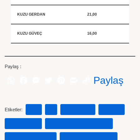
KUZU GERDAN
21,00
KUZU GÜVEÇ
16,00
Paylaş :
Paylaş
Etiketler:
EBK
ET
ET BORSASI
ET FIYAT
ET FIYATLARI
ET FIYATLARI YÜKSELIŞTE
ET SATIŞ FIYATLARI
ET VE BALIK KURUMU