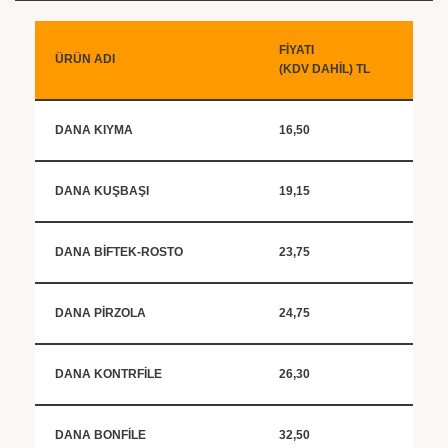
FİYATI
ÜRÜN ADI
(KDV DAHİL) TL
DANA KIYMA
16,50
DANA KUŞBAŞI
19,15
DANA BİFTEK-ROSTO
23,75
DANA PİRZOLA
24,75
DANA KONTRFİLE
26,30
DANA BONFİLE
32,50