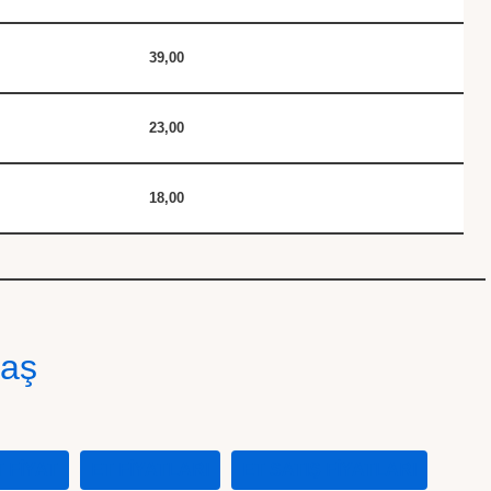
39,00
23,00
18,00
laş
T FIYAT
ET FIYATLARI
ET SATIŞ FIYATLARI