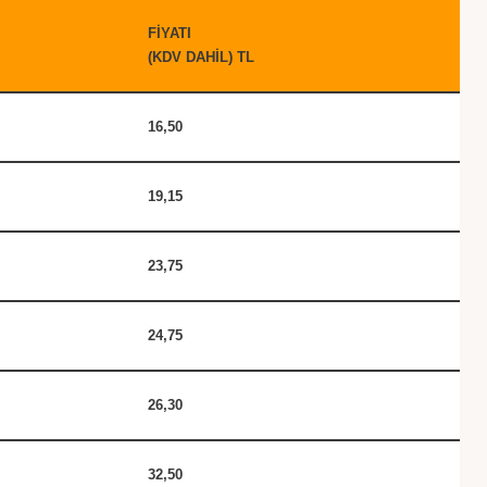
FİYATI
(KDV DAHİL) TL
16,50
19,15
23,75
24,75
26,30
32,50