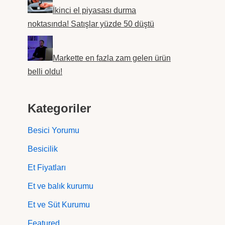
İkinci el piyasası durma
noktasında! Satışlar yüzde 50 düştü
Markette en fazla zam gelen ürün
belli oldu!
Kategoriler
Besici Yorumu
Besicilik
Et Fiyatları
Et ve balık kurumu
Et ve Süt Kurumu
Featured