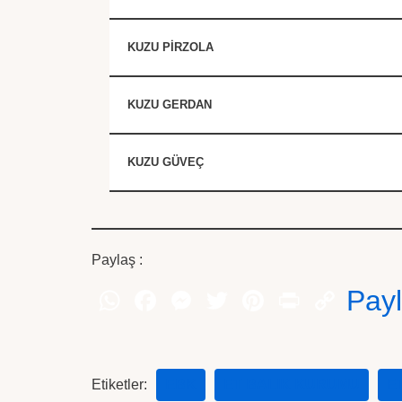
KUZU PİRZOLA
KUZU GERDAN
KUZU GÜVEÇ
Paylaş :
Pay
Etiketler:
EBK
ET BALIK KURUMU
E