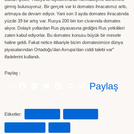
girmiş bulunuyoruz. Bir gerçek var ki domates ihracatımız arttı,
artmaya da devam ediyor. Yani son 3 ayda domates ihracatında
yüzde 39 bir artış var. Rusya 200 bin ton civarında domates
alıyor. Dolaylı yollardan Rus piyasasına girdiğini Rus yetkilileri
zaten kabul ediyorlar. Bu domates konusu büyük bir mesele
haline geldi. Fakat netice itibariyle bizim domatesimize dünya
piyasalarından Ortadoğu’dan Avrupa’dan ciddi talebi var”
ifadelerini kullandı.
Paylaş :
Paylaş
Etiketler:
ET FIYATLARI
KIYMA FIYATI
KUŞBAŞI FIYATI
STABIL