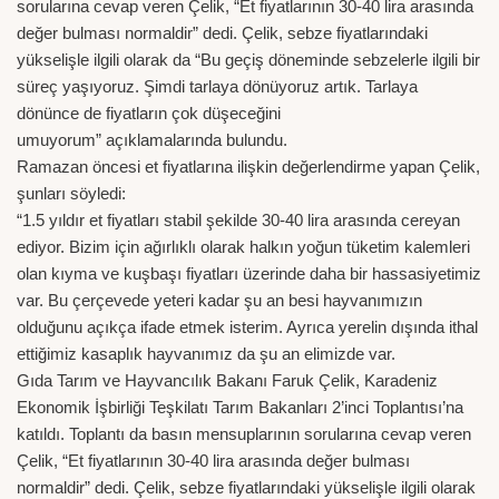
sorularına cevap veren Çelik, “Et fiyatlarının 30-40 lira arasında
değer bulması normaldir” dedi. Çelik, sebze fiyatlarındaki
yükselişle ilgili olarak da “Bu geçiş döneminde sebzelerle ilgili bir
süreç yaşıyoruz. Şimdi tarlaya dönüyoruz artık. Tarlaya
dönünce de fiyatların çok düşeceğini
umuyorum” açıklamalarında bulundu.
Ramazan öncesi et fiyatlarına ilişkin değerlendirme yapan Çelik,
şunları söyledi:
“1.5 yıldır et fiyatları stabil şekilde 30-40 lira arasında cereyan
ediyor. Bizim için ağırlıklı olarak halkın yoğun tüketim kalemleri
olan kıyma ve kuşbaşı fiyatları üzerinde daha bir hassasiyetimiz
var. Bu çerçevede yeteri kadar şu an besi hayvanımızın
olduğunu açıkça ifade etmek isterim. Ayrıca yerelin dışında ithal
ettiğimiz kasaplık hayvanımız da şu an elimizde var.
Gıda Tarım ve Hayvancılık Bakanı Faruk Çelik, Karadeniz
Ekonomik İşbirliği Teşkilatı Tarım Bakanları 2’inci Toplantısı’na
katıldı. Toplantı da basın mensuplarının sorularına cevap veren
Çelik, “Et fiyatlarının 30-40 lira arasında değer bulması
normaldir” dedi. Çelik, sebze fiyatlarındaki yükselişle ilgili olarak