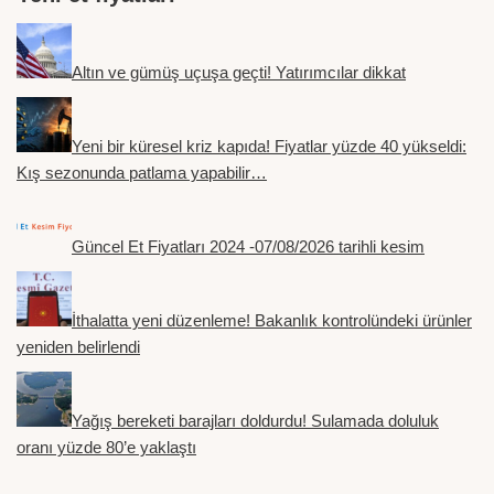
Altın ve gümüş uçuşa geçti! Yatırımcılar dikkat
Yeni bir küresel kriz kapıda! Fiyatlar yüzde 40 yükseldi:
Kış sezonunda patlama yapabilir…
Güncel Et Fiyatları 2024 -07/08/2026 tarihli kesim
İthalatta yeni düzenleme! Bakanlık kontrolündeki ürünler
yeniden belirlendi
Yağış bereketi barajları doldurdu! Sulamada doluluk
oranı yüzde 80’e yaklaştı