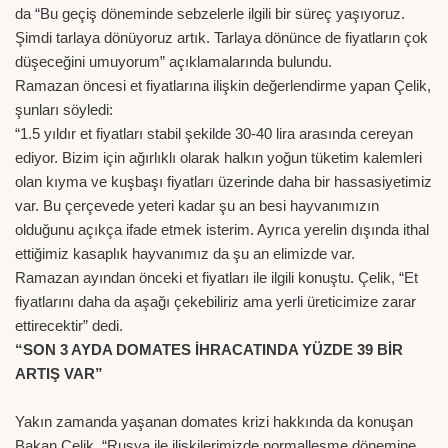
da “Bu geçiş döneminde sebzelerle ilgili bir süreç yaşıyoruz.
Şimdi tarlaya dönüyoruz artık. Tarlaya dönünce de fiyatların çok
düşeceğini umuyorum” açıklamalarında bulundu.
Ramazan öncesi et fiyatlarına ilişkin değerlendirme yapan Çelik,
şunları söyledi:
“1.5 yıldır et fiyatları stabil şekilde 30-40 lira arasında cereyan
ediyor. Bizim için ağırlıklı olarak halkın yoğun tüketim kalemleri
olan kıyma ve kuşbaşı fiyatları üzerinde daha bir hassasiyetimiz
var. Bu çerçevede yeteri kadar şu an besi hayvanımızın
olduğunu açıkça ifade etmek isterim. Ayrıca yerelin dışında ithal
ettiğimiz kasaplık hayvanımız da şu an elimizde var.
Ramazan ayından önceki et fiyatları ile ilgili konuştu. Çelik, “Et
fiyatlarını daha da aşağı çekebiliriz ama yerli üreticimize zarar
ettirecektir” dedi.
“SON 3 AYDA DOMATES İHRACATINDA YÜZDE 39 BİR
ARTIŞ VAR”
Yakın zamanda yaşanan domates krizi hakkında da konuşan
Bakan Çelik, “Rusya ile ilişkilerimizde normalleşme dönemine